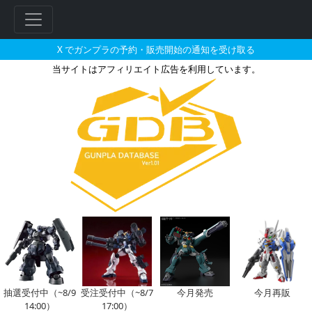
X でガンプラの予約・販売開始の通知を受け取る
当サイトはアフィリエイト広告を利用しています。
30MM 1/144 eEXM-40 イグ
フ
リ
ー
ワ
ー
ド
検
索
抽選受付中（~8/9
受注受付中（~8/7
今月発売
今月再販
14:00）
17:00）