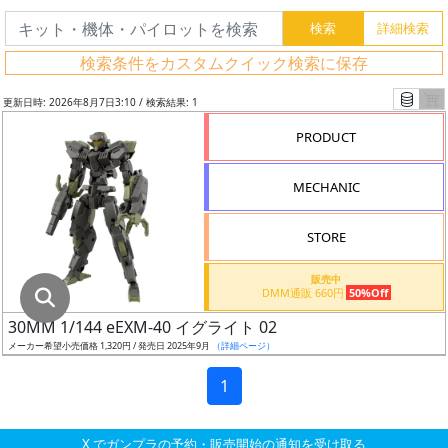
グ
レ
検索条件をカスタムクイック検索に保存
ー
ド
更新日時: 2026年8月7日3:10 / 検索結果: 1
PRODUCT
ス
MECHANIC
ケ
ー
STORE
ル
販売中
DMM通販 660円
50%Off
30MM 1/144 eEXM-40 イグライト 02
成
メーカー希望小売価格 1,320円 / 発売日 2025年9月
（詳細ページ）
形
色
1
X でガンプラの予約・販売開始の通知を受け取る