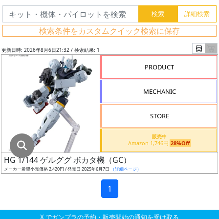
グ
レ
検索条件をカスタムクイック検索に保存
ー
ド
更新日時: 2026年8月6日21:32 / 検索結果: 1
PRODUCT
ス
MECHANIC
ケ
ー
STORE
ル
販売中
Amazon 1,746円
28%Off
HG 1/144 ゲルググ ボカタ機（GC）
成
メーカー希望小売価格 2,420円 / 発売日 2025年6月7日
（詳細ページ）
形
色
1
X でガンプラの予約・販売開始の通知を受け取る