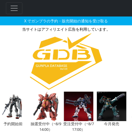
X でガンプラの予約・販売開始の通知を受け取る
当サイトはアフィリエイト広告を利用しています。
HG 1/144 ゲルググ ボカタ機
フ
リ
ー
ワ
ー
ド
検
索
予約開始前
抽選受付中（~8/9
受注受付中（~8/7
今月発売
14:00）
17:00）