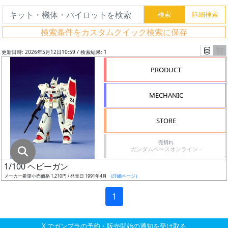
グ
レ
検索条件をカスタムクイック検索に保存
ー
ド
更新日時: 2026年5月12日10:59 / 検索結果: 1
PRODUCT
ス
MECHANIC
ケ
ー
STORE
ル
売切れ
ガンダムベースオンライン -
1/100 ヘビーガン
成
メーカー希望小売価格 1,210円 / 発売日 1991年4月
（詳細ページ）
形
色
1
X でガンプラの予約・販売開始の通知を受け取る