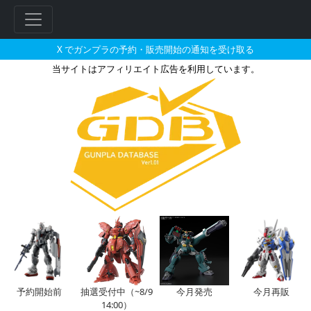
X でガンプラの予約・販売開始の通知を受け取る
当サイトはアフィリエイト広告を利用しています。
1/100 ヘビーガンの販売・再販
フ
リ
ー
ワ
ー
ド
検
索
予約開始前
抽選受付中（~8/9
今月発売
今月再販
14:00）