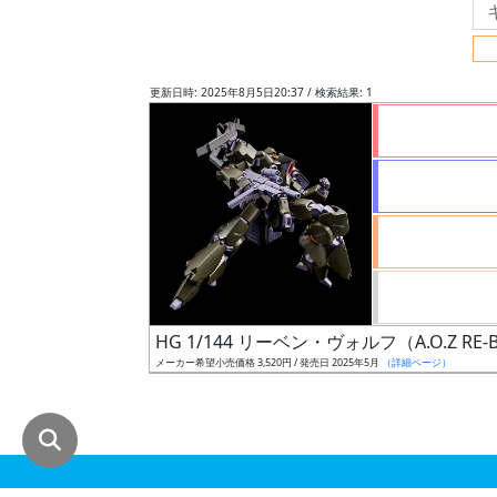
グ
レ
ー
更新日時: 2025年8月5日20:37 / 検索結果: 1
ド
ス
ケ
ー
ル
HG 1/144 リーベン・ヴォルフ（A.O.Z RE
メーカー希望小売価格 3,520円 / 発売日 2025年5月
（詳細ページ）
成
形
色