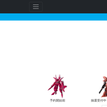
HG 1/144 リーベン・
フ
リ
ー
ワ
ー
ド
検
索
予約開始前
抽選受付中（~