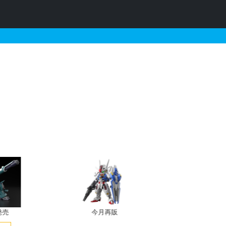
OOT版）の販売・再販・予約
発売
今月再販
プレバン新