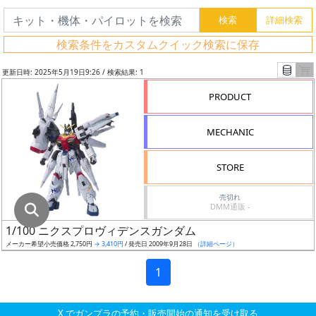
グ
レ
検索条件をカスタムクイック検索に保存
ー
ド
更新日時: 2025年5月19日9:26 / 検索結果: 1
PRODUCT
ス
MECHANIC
ケ
ー
STORE
ル
売切れ
DMM通販 -
1/100 ニクスプロヴィデンスガンダム
成
メーカー希望小売価格 2,750円
→ 3,410円
/ 発売日 2009年9月28日
（詳細ページ）
形
色
1
X でガンプラの予約・販売開始の通知を受け取る