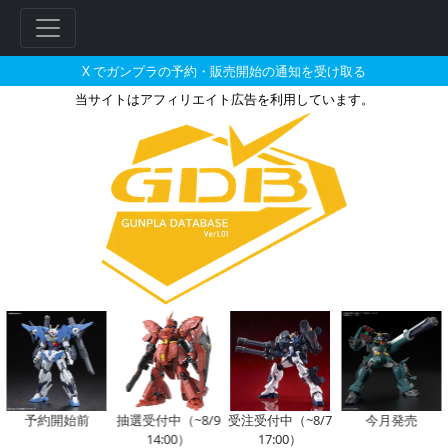
X でガンプラの予約・販売開始の通知を受け取る
当サイトはアフィリエイト広告を利用しています。
1/100 ニクスプロヴィデンス
フ
リ
ー
ワ
ー
ド
検
索
予約開始前
抽選受付中（~8/9
受注受付中（~8/7
今月発売
14:00）
17:00）