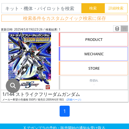
グ
レ
検索条件をカスタムクイック検索に保存
ー
ド
更新日時: 2025年5月19日23:26 / 検索結果: 1
PRODUCT
ス
MECHANIC
ケ
ー
STORE
ル
売切れ
-
1/144 ストライクフリーダムガンダム
成
メーカー希望小売価格 550円 / 発売日 2005年6月18日
（詳細ページ）
形
色
1
X でガンプラの予約・販売開始の通知を受け取る