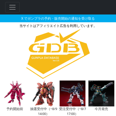
X でガンプラの予約・販売開始の通知を受け取る
当サイトはアフィリエイト広告を利用しています。
1/144 ストライクフリーダム
フ
リ
ー
ワ
ー
ド
検
索
予約開始前
抽選受付中（~8/9
受注受付中（~8/7
今月発売
14:00）
17:00）