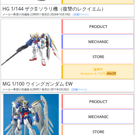
日
HG 1/144 ザクII ソラリ機（復讐のレクイエム）
発
メーカー希望小売価格 2,090円 / 発売日 2024年10月19日
（詳細ページ）
売
PRODUCT
Web
MECHANIC
プッ
シュ
通知
STORE
対象
販売中
Amazon 4,116円
4%Off
ギ
MG 1/100 ウイングガンダム EW
ャ
メーカー希望小売価格 4,290円 / 発売日 2011年3月26日
（詳細ページ）
ラ
リ
PRODUCT
ー
あ
MECHANIC
り
STORE