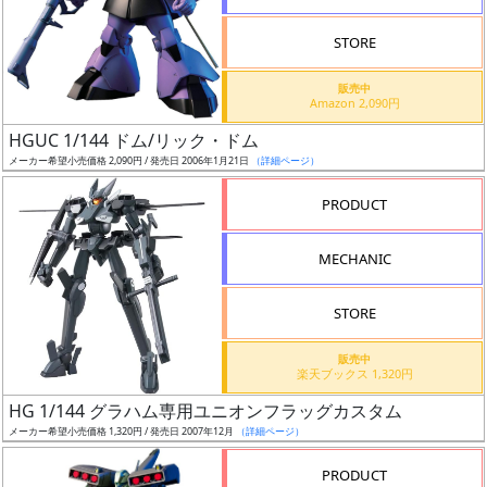
STORE
販売中
Amazon 2,090円
割
HGUC 1/144 ドム/リック・ドム
引
メーカー希望小売価格 2,090円 / 発売日 2006年1月21日
（詳細ページ）
PRODUCT
販
MECHANIC
路
STORE
店
販売中
楽天ブックス 1,320円
舗
HG 1/144 グラハム専用ユニオンフラッグカスタム
メーカー希望小売価格 1,320円 / 発売日 2007年12月
（詳細ページ）
PRODUCT