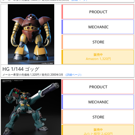
ア
PRODUCT
ー
ト
MECHANIC
イ
ラ
ス
STORE
ト
販売中
レ
Amazon 1,320円
ー
HG 1/144 ゴッグ
タ
メーカー希望小売価格 1,320円 / 発売日 2000年3月
（詳細ページ）
ー
PRODUCT
MECHANIC
付
属
STORE
品
（β）
販売中
みなと模型 2,420円