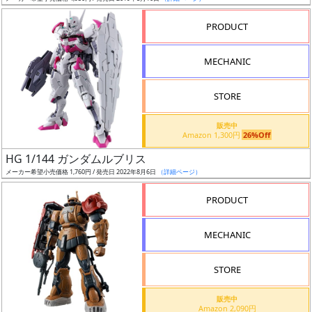
売
切
PRODUCT
含
む
MECHANIC
開
STORE
始
前
販売中
Amazon 1,300円
26%Off
抽
HG 1/144 ガンダムルブリス
選
メーカー希望小売価格 1,760円 / 発売日 2022年8月6日
（詳細ページ）
中
PRODUCT
在
MECHANIC
庫
復
STORE
活
販売中
近
Amazon 2,090円