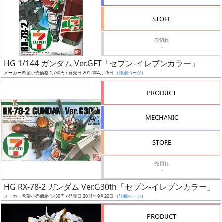
検
STORE
索
売切れ
-
HG 1/144 ガンダム Ver.GFT「セブン-イレブンカラー」
グ
メーカー希望小売価格 1,760円 / 発売日 2012年4月26日
（詳細ページ）
レ
ー
PRODUCT
ド
MECHANIC
ス
STORE
ケ
売切れ
ー
-
ル
HG RX-78-2 ガンダム Ver.G30th「セブン-イレブンカラー」
メーカー希望小売価格 1,430円 / 発売日 2011年9月20日
（詳細ページ）
PRODUCT
成