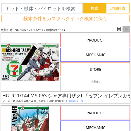
検索条件をカスタムクイック検索に保存
更新日時: 2025年6月21日12:54 / 検索結果: 653
PRODUCT
MECHANIC
STORE
売切れ
-
フ
HGUC 1/144 MS-06S シャア専用ザクII「セブン-イレブンカ
リ
メーカー希望小売価格 1,430円 / 発売日 2011年9月30日
（詳細ページ）
ー
PRODUCT
ワ
ー
MECHANIC
ド