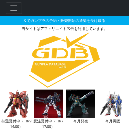
X でガンプラの予約・販売開始の通知を受け取る
当サイトはアフィリエイト広告を利用しています。
HGUC 1/144 MS-06S 
抽選受付中（~8/9
受注受付中（~8/7
今月発売
今月再販
14:00）
17:00）