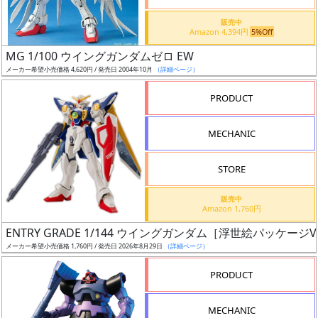
価
格
販売中
Amazon 4,394円
5%Off
改
定
MG 1/100 ウイングガンダムゼロ EW
メーカー希望小売価格 4,620円 / 発売日 2004年10月
（詳細ページ）
予
定
PRODUCT
発
MECHANIC
売
時
STORE
期
販売中
Amazon 1,760円
ENTRY GRADE 1/144 ウイングガンダム［浮世絵パッケージVe
メーカー希望小売価格 1,760円 / 発売日 2026年8月29日
（詳細ページ）
再
PRODUCT
販
月
MECHANIC