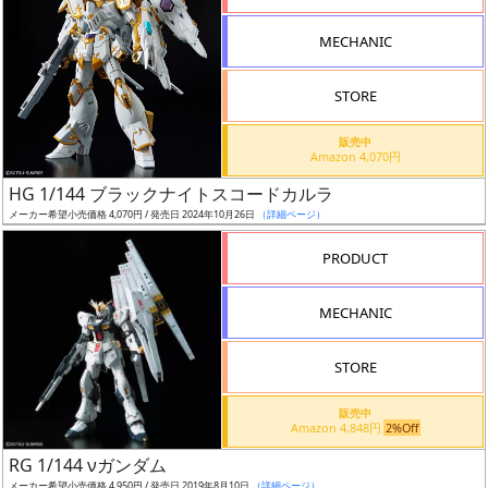
形
MECHANIC
色
STORE
シ
販売中
Amazon 4,070円
リ
HG 1/144 ブラックナイトスコードカルラ
ー
メーカー希望小売価格 4,070円 / 発売日 2024年10月26日
（詳細ページ）
ズ・
タ
PRODUCT
イ
ト
MECHANIC
ル
STORE
販売中
状
Amazon 4,848円
2%Off
況
RG 1/144 νガンダム
メーカー希望小売価格 4,950円 / 発売日 2019年8月10日
（詳細ページ）