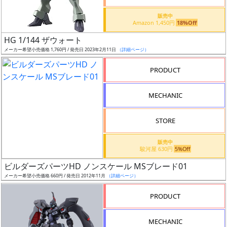
価
格
販売中
Amazon 1,450円
18%Off
改
定
HG 1/144 ザウォート
メーカー希望小売価格 1,760円 / 発売日 2023年2月11日
（詳細ページ）
予
定
PRODUCT
発
MECHANIC
売
時
STORE
期
販売中
駿河屋 630円
5%Off
ビルダーズパーツHD ノンスケール MSブレード01
メーカー希望小売価格 660円 / 発売日 2012年11月
（詳細ページ）
再
PRODUCT
販
月
MECHANIC