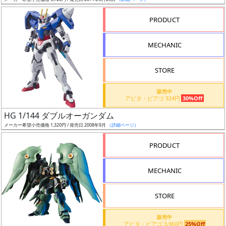
ア
PRODUCT
ー
ト
MECHANIC
イ
ラ
ス
STORE
ト
販売中
レ
アピタ・ピアゴ 924円
30%Off
ー
HG 1/144 ダブルオーガンダム
タ
メーカー希望小売価格 1,320円 / 発売日 2008年9月
（詳細ページ）
ー
PRODUCT
MECHANIC
付
属
STORE
品
（β）
販売中
アピタ・ピアゴ 3,960円
25%Off