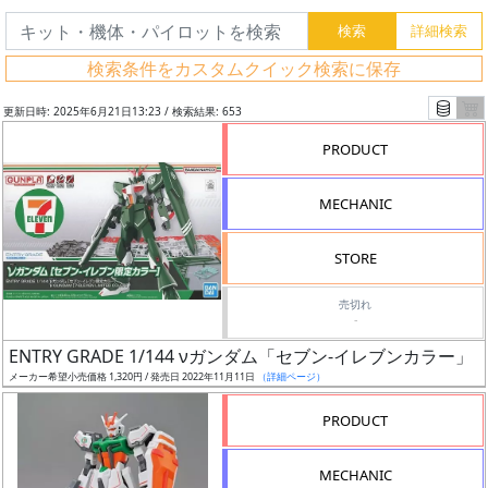
検索条件をカスタムクイック検索に保存
更新日時: 2025年6月21日13:23 / 検索結果: 653
PRODUCT
MECHANIC
STORE
売切れ
-
フ
ENTRY GRADE 1/144 νガンダム「セブン-イレブンカラー」
リ
メーカー希望小売価格 1,320円 / 発売日 2022年11月11日
（詳細ページ）
ー
PRODUCT
ワ
ー
MECHANIC
ド