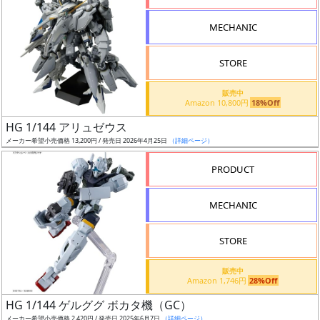
形
MECHANIC
色
STORE
シ
販売中
Amazon 10,800円
18%Off
リ
HG 1/144 アリュゼウス
ー
メーカー希望小売価格 13,200円 / 発売日 2026年4月25日
（詳細ページ）
ズ・
タ
PRODUCT
イ
ト
MECHANIC
ル
STORE
販売中
状
Amazon 1,746円
28%Off
況
HG 1/144 ゲルググ ボカタ機（GC）
メーカー希望小売価格 2,420円 / 発売日 2025年6月7日
（詳細ページ）