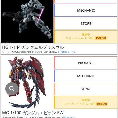
指
定
MECHANIC
し
た
STORE
店
舗
販売中
ヨドバシ.com 1,770円
15%Off
が
最
HG 1/144 ガンダムルブリスウル
安
メーカー希望小売価格 2,090円 / 発売日 2023年3月4日
（詳細ページ）
値
PRODUCT
の
み
MECHANIC
表
示
STORE
ボ
販売中
ッ
アピタ・ピアゴ 5,148円
10%Off
ク
MG 1/100 ガンダムエピオン EW
ス
メーカー希望小売価格 5,720円 / 発売日 2011年6月25日
（詳細ページ）