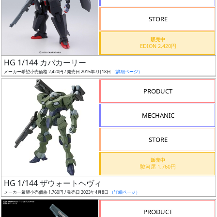
STORE
販売中
EDION 2,420円
割
HG 1/144 カバカーリー
引
メーカー希望小売価格 2,420円 / 発売日 2015年7月18日
（詳細ページ）
PRODUCT
販
MECHANIC
路
STORE
店
販売中
駿河屋 1,760円
舗
HG 1/144 ザウォートヘヴィ
メーカー希望小売価格 1,760円 / 発売日 2023年4月8日
（詳細ページ）
PRODUCT