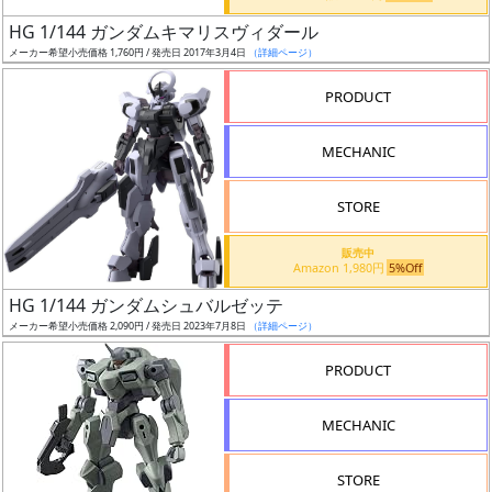
日
HG 1/144 ガンダムキマリスヴィダール
発
メーカー希望小売価格 1,760円 / 発売日 2017年3月4日
（詳細ページ）
売
PRODUCT
Web
MECHANIC
プッ
シュ
通知
STORE
対象
販売中
Amazon 1,980円
5%Off
ギ
HG 1/144 ガンダムシュバルゼッテ
ャ
メーカー希望小売価格 2,090円 / 発売日 2023年7月8日
（詳細ページ）
ラ
リ
PRODUCT
ー
あ
MECHANIC
り
STORE