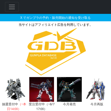
X でガンプラの予約・販売開始の通知を受け取る
当サイトはアフィリエイト広告を利用しています。
ENTRY GRADE 1/144 
抽選受付中
（~本
受注受付中（~8/7
今月発売
今月再販
日14:00）
17:00）