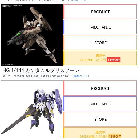
売
切
PRODUCT
含
む
MECHANIC
開
STORE
始
前
販売中
Amazon 1,212円
31%Off
抽
HG 1/144 ガンダムルブリスソーン
選
メーカー希望小売価格 1,760円 / 発売日 2023年3月18日
（詳細ページ）
中
PRODUCT
在
MECHANIC
庫
復
STORE
活
販売中
近
DMM通販 1,443円
18%Off