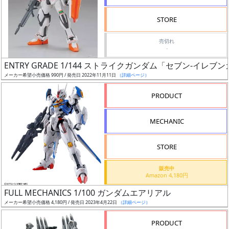
検
STORE
索
売切れ
-
ENTRY GRADE 1/144 ストライクガンダム「セブン-イレブ
グ
メーカー希望小売価格 990円 / 発売日 2022年11月11日
（詳細ページ）
レ
ー
PRODUCT
ド
MECHANIC
ス
STORE
ケ
販売中
ー
Amazon 4,180円
ル
FULL MECHANICS 1/100 ガンダムエアリアル
メーカー希望小売価格 4,180円 / 発売日 2023年4月22日
（詳細ページ）
PRODUCT
成