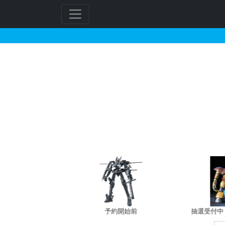
ハロプラ ハロ ベース
フ
リ
ー
ワ
ー
ド
検
索
バン新規予約
予約開始前
抽選受付中（~