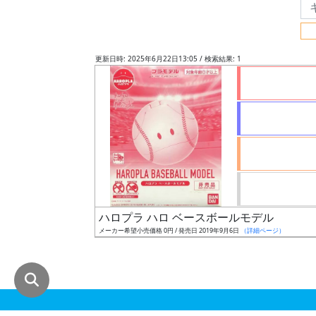
グ
レ
ー
更新日時: 2025年6月22日13:05 / 検索結果: 1
ド
ス
ケ
ー
ル
ハロプラ ハロ ベースボールモデル
メーカー希望小売価格 0円 / 発売日 2019年9月6日
（詳細ページ）
成
形
色