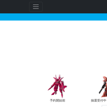
HG 1/144 MS-06S
フ
リ
ー
ワ
ー
ド
検
索
バン新規予約
予約開始前
抽選受付中（~