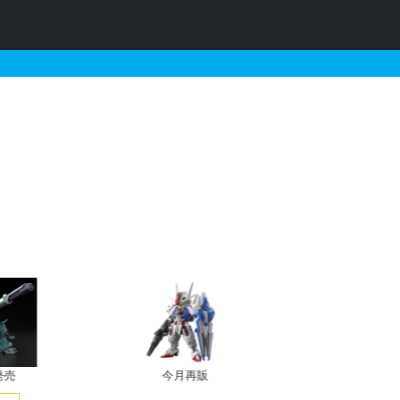
ロVer.の販売・再販・予約情
発売
今月再販