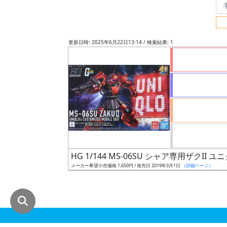
グ
レ
ー
更新日時: 2025年6月22日13:14 / 検索結果: 1
ド
ス
ケ
ー
ル
HG 1/144 MS-06SU シャア専用ザクII ユニ
メーカー希望小売価格 1,650円 / 発売日 2019年3月1日
（詳細ページ）
成
形
色