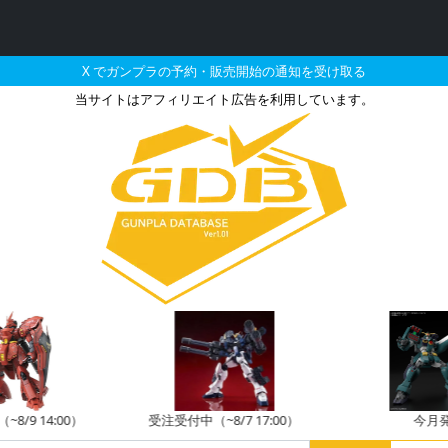
X でガンプラの予約・販売開始の通知を受け取る
当サイトはアフィリエイト広告を利用しています。
U シャア専用ザクII ユニク
8/9 14:00）
受注受付中（~8/7 17:00）
今月