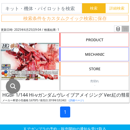
グ
レ
検索条件をカスタムクイック検索に保存
ー
ド
更新日時: 2025年6月25日9:04 / 検索結果: 1
PRODUCT
ス
MECHANIC
ケ
ー
STORE
ル
売切れ
-
HGBF 1/144 Hi-νガンダムヴレイブアメイジング Ver.紅の彗
成
メーカー希望小売価格 3,670円 / 発売日 2018年3月24日
（詳細ページ）
形
色
1
X でガンプラの予約・販売開始の通知を受け取る