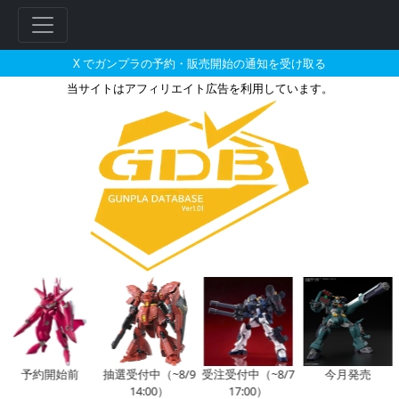
X でガンプラの予約・販売開始の通知を受け取る
当サイトはアフィリエイト広告を利用しています。
HGBF 1/144 Hi-νガンダム
フ
リ
ー
ワ
ー
ド
検
索
予約開始前
抽選受付中（~8/9
受注受付中（~8/7
今月発売
14:00）
17:00）