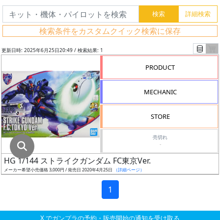
グ
レ
検索条件をカスタムクイック検索に保存
ー
ド
更新日時: 2025年6月25日20:49 / 検索結果: 1
PRODUCT
ス
MECHANIC
ケ
ー
STORE
ル
売切れ
-
HG 1/144 ストライクガンダム FC東京Ver.
成
メーカー希望小売価格 3,000円 / 発売日 2020年4月25日
（詳細ページ）
形
色
1
X でガンプラの予約・販売開始の通知を受け取る