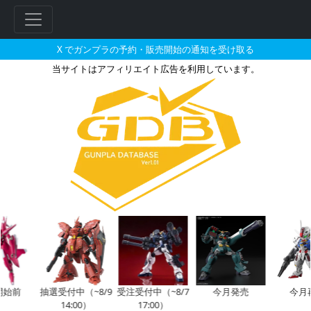
X でガンプラの予約・販売開始の通知を受け取る
当サイトはアフィリエイト広告を利用しています。
HG 1/144 ストライクガンダム 
フ
リ
ー
ワ
ー
ド
検
索
始前
抽選受付中（~8/9
受注受付中（~8/7
今月発売
今月
14:00）
17:00）