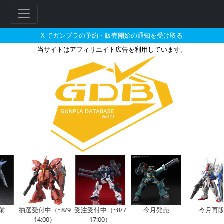
X でガンプラの予約・販売開始の通知を受け取る
当サイトはアフィリエイト広告を利用しています。
1/200 MS-06S シャア専
抽選受付中（~8/9
受注受付中（~8/7
今月発売
今月再販
14:00）
17:00）