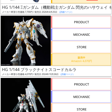
日
HG 1/144 Ξガンダム（機動戦士ガンダム 閃光のハサウェイ
発
メーカー希望小売価格 7,700円 / 発売日 2026年4月25日
（詳細ページ）
売
PRODUCT
Web
MECHANIC
プッ
シュ
通知
STORE
対象
販売中
Amazon 4,070円
ギ
HG 1/144 ブラックナイトスコードカルラ
ャ
メーカー希望小売価格 4,070円 / 発売日 2024年10月26日
（詳細ページ）
ラ
リ
PRODUCT
ー
あ
MECHANIC
り
STORE