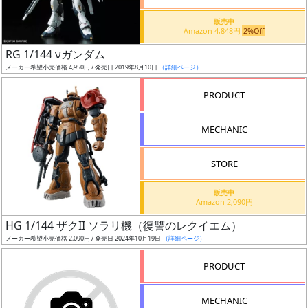
価
格
販売中
Amazon 4,848円
2%Off
改
定
RG 1/144 νガンダム
メーカー希望小売価格 4,950円 / 発売日 2019年8月10日
（詳細ページ）
予
定
PRODUCT
発
MECHANIC
売
時
STORE
期
販売中
Amazon 2,090円
HG 1/144 ザクII ソラリ機（復讐のレクイエム）
メーカー希望小売価格 2,090円 / 発売日 2024年10月19日
（詳細ページ）
再
PRODUCT
販
月
MECHANIC