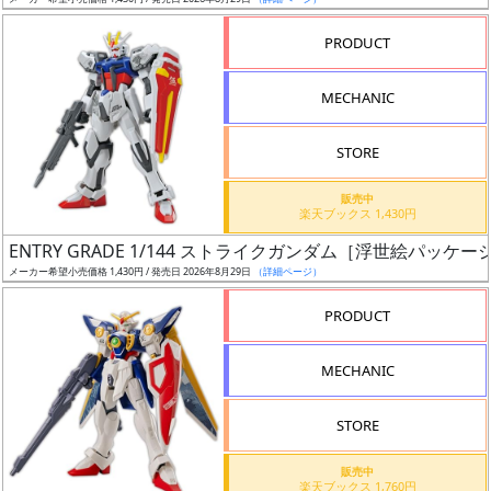
ア
PRODUCT
ー
ト
MECHANIC
イ
ラ
ス
STORE
ト
販売中
レ
楽天ブックス 1,430円
ー
ENTRY GRADE 1/144 ストライクガンダム［浮世絵パッケージV
タ
メーカー希望小売価格 1,430円 / 発売日 2026年8月29日
（詳細ページ）
ー
PRODUCT
MECHANIC
付
属
STORE
品
（β）
販売中
楽天ブックス 1,760円