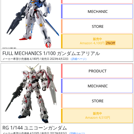
形
MECHANIC
色
STORE
シ
販売中
Amazon 4,100円
2%Off
リ
FULL MECHANICS 1/100 ガンダムエアリアル
ー
メーカー希望小売価格 4,180円 / 発売日 2023年4月22日
（詳細ページ）
ズ・
タ
PRODUCT
イ
ト
MECHANIC
ル
STORE
販売中
状
Amazon 4,510円
況
RG 1/144 ユニコーンガンダム
メーカー希望小売価格 4,510円 / 発売日 2017年8月5日
（詳細ページ）