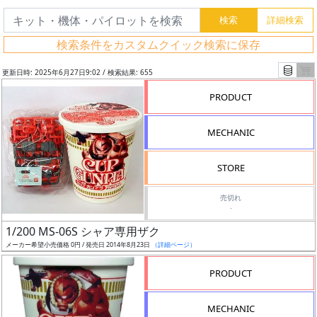
検索条件をカスタムクイック検索に保存
更新日時: 2025年6月27日9:02 / 検索結果: 655
PRODUCT
MECHANIC
STORE
売切れ
-
フ
1/200 MS-06S シャア専用ザク
リ
メーカー希望小売価格 0円 / 発売日 2014年8月23日
（詳細ページ）
ー
PRODUCT
ワ
ー
MECHANIC
ド