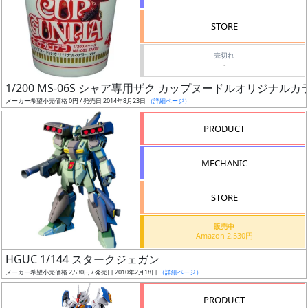
検
STORE
索
売切れ
-
1/200 MS-06S シャア専用ザク カップヌードルオリジナルカラ
グ
メーカー希望小売価格 0円 / 発売日 2014年8月23日
（詳細ページ）
レ
ー
PRODUCT
ド
MECHANIC
ス
STORE
ケ
販売中
ー
Amazon 2,530円
ル
HGUC 1/144 スタークジェガン
メーカー希望小売価格 2,530円 / 発売日 2010年2月18日
（詳細ページ）
PRODUCT
成