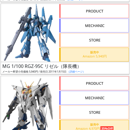
売
切
PRODUCT
含
む
MECHANIC
開
STORE
始
前
販売中
Amazon 5,940円
抽
MG 1/100 RGZ-95C リゼル（隊長機）
選
メーカー希望小売価格 5,940円 / 発売日 2011年1月15日
（詳細ページ）
中
PRODUCT
在
MECHANIC
庫
復
STORE
活
販売中
近
Amazon 4,970円
35%Off