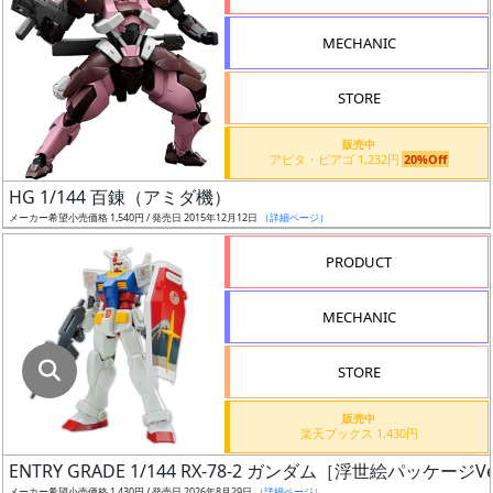
指
定
MECHANIC
し
た
STORE
店
舗
販売中
アピタ・ピアゴ 1,232円
20%Off
が
最
HG 1/144 百錬（アミダ機）
安
メーカー希望小売価格 1,540円 / 発売日 2015年12月12日
（詳細ページ）
値
PRODUCT
の
み
MECHANIC
表
示
STORE
ボ
販売中
ッ
楽天ブックス 1,430円
ク
ENTRY GRADE 1/144 RX-78-2 ガンダム［浮世絵パッケージVe
ス
メーカー希望小売価格 1,430円 / 発売日 2026年8月29日
（詳細ページ）