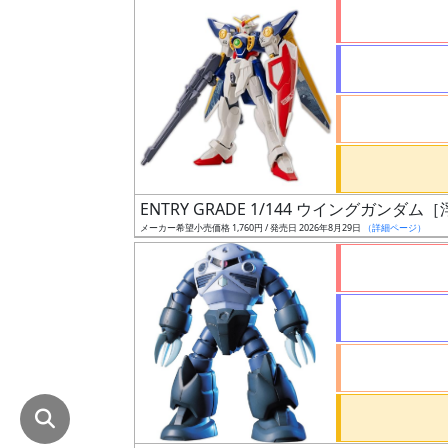
在
庫
復
活
近
日
発
ENTRY GRADE 1/144 ウイングガンダム
売
メーカー希望小売価格 1,760円 / 発売日 2026年8月29日
（詳細ページ）
Web
プッ
シュ
通知
対象
ギ
ャ