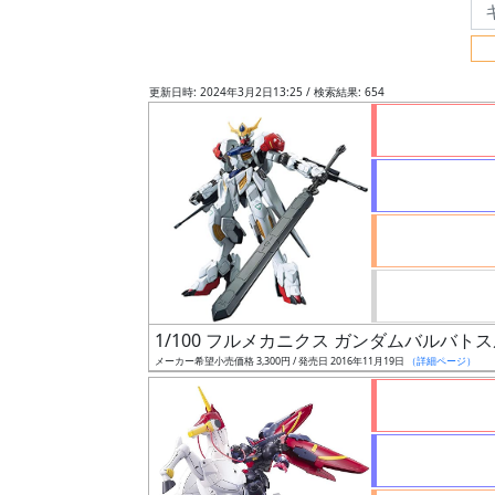
フ
リ
ー
更新日時: 2024年3月2日13:25 / 検索結果: 654
ワ
ー
ド
検
索
グ
レ
1/100 フルメカニクス ガンダムバルバト
ー
メーカー希望小売価格 3,300円 / 発売日 2016年11月19日
（詳細ページ）
ド
ス