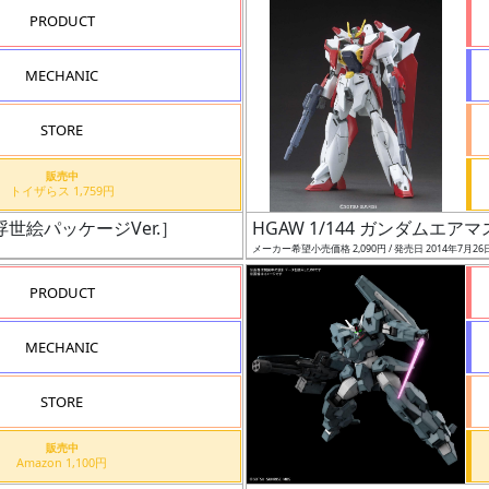
PRODUCT
MECHANIC
STORE
販売中
トイザらス 1,759円
［浮世絵パッケージVer.］
HGAW 1/144 ガンダムエア
メーカー希望小売価格 2,090円 / 発売日 2014年7月26
PRODUCT
MECHANIC
STORE
販売中
Amazon 1,100円