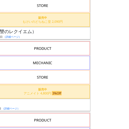
STORE
販売中
もけいのどらねこ堂 2,090円
機（復讐のレクイエム）
9日
（詳細ページ）
PRODUCT
MECHANIC
STORE
販売中
アニメイト 4,800円
3%Off
日
（詳細ページ）
PRODUCT