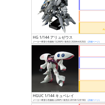
状
況
売
HG 1/144 アリュゼウス
切
メーカー希望小売価格 13,200円 / 発売日 2026年4月25日
（詳細ページ）
含
む
開
始
前
抽
選
HGUC 1/144 キュベレイ
中
メーカー希望小売価格 2,200円 / 発売日 2015年12月19日
（詳細ページ）