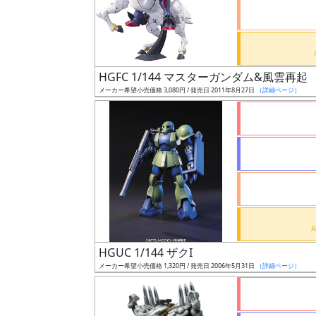
ケ
ー
ル
HGFC 1/144 マスターガンダム&風雲再起
メーカー希望小売価格 3,080円 / 発売日 2011年8月27日
（詳細ページ）
成
形
色
シ
リ
ー
ズ・
HGUC 1/144 ザクI
タ
メーカー希望小売価格 1,320円 / 発売日 2006年5月31日
（詳細ページ）
イ
ト
ル