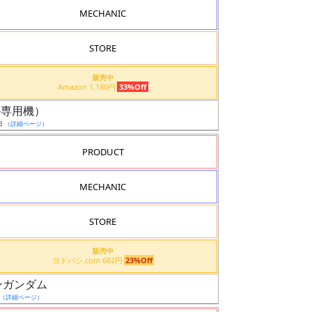
MECHANIC
STORE
販売中
Amazon 1,180円
33%Off
エル専用機）
日
（詳細ページ）
PRODUCT
MECHANIC
STORE
販売中
ヨドバシ.com 682円
23%Off
ンガンダム
（詳細ページ）