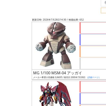
フ
リ
ー
更新日時: 2026年7月28日14:30 / 検索結果: 652
ワ
ー
ド
検
索
グ
レ
MG 1/100 MSM-04 アッガイ
ー
メーカー希望小売価格 5,060円 / 発売日 2005年7月30日
（詳細ページ）
ド
ス