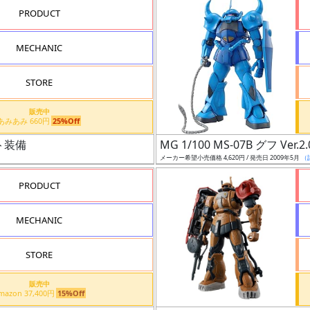
PRODUCT
MECHANIC
STORE
販売中
あみあみ 660円
25%Off
ト装備
MG 1/100 MS-07B グフ Ver.2.
メーカー希望小売価格 4,620円 / 発売日 2009年5月
（
PRODUCT
MECHANIC
STORE
販売中
Amazon 37,400円
15%Off