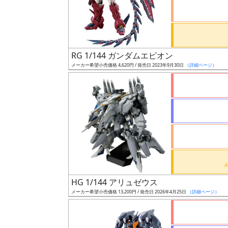
ケ
ー
ル
RG 1/144 ガンダムエピオン
メーカー希望小売価格 4,620円 / 発売日 2023年9月30日
（詳細ページ）
成
形
色
シ
リ
ー
ズ・
HG 1/144 アリュゼウス
タ
メーカー希望小売価格 13,200円 / 発売日 2026年4月25日
（詳細ページ）
イ
ト
ル