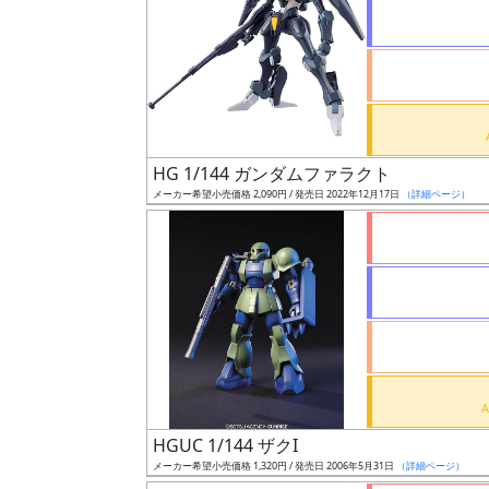
状
況
売
HG 1/144 ガンダムファラクト
切
メーカー希望小売価格 2,090円 / 発売日 2022年12月17日
（詳細ページ）
含
む
開
始
前
抽
選
HGUC 1/144 ザクI
中
メーカー希望小売価格 1,320円 / 発売日 2006年5月31日
（詳細ページ）