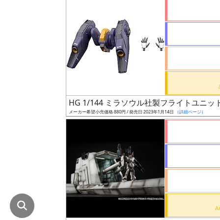
在
庫
復
活
近
日
発
HG 1/144 ミラソウル社製フライトユニッ
売
メーカー希望小売価格 880円 / 発売日 2023年1月14日
（詳細ページ）
Web
プッ
シュ
通知
対象
ギ
ャ