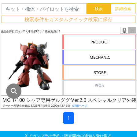
グ
レ
検索条件をカスタムクイック検索に保存
ー
ド
更新日時: 2025年7月1日9:15 / 検索結果: 1
PRODUCT
ス
MECHANIC
ケ
ー
STORE
ル
売切れ
-
MG 1/100 シャア専用ゲルググ Ver.2.0 スペシャルクリア外装
成
メーカー希望小売価格 4,725円 / 発売日 2009年12月6日
（詳細ページ）
形
色
1
X でガンプラの予約・販売開始の通知を受け取る