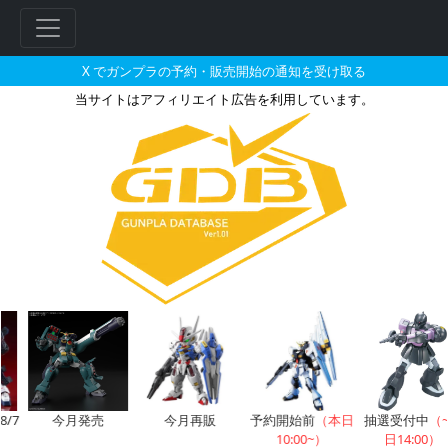
X でガンプラの予約・販売開始の通知を受け取る
当サイトはアフィリエイト広告を利用しています。
MG 1/100 シャア専用ゲルググ 
フ
リ
ー
ワ
ー
ド
検
索
/7
今月発売
今月再販
予約開始前
（本日
抽選受付中
（
10:00~）
日14:00）