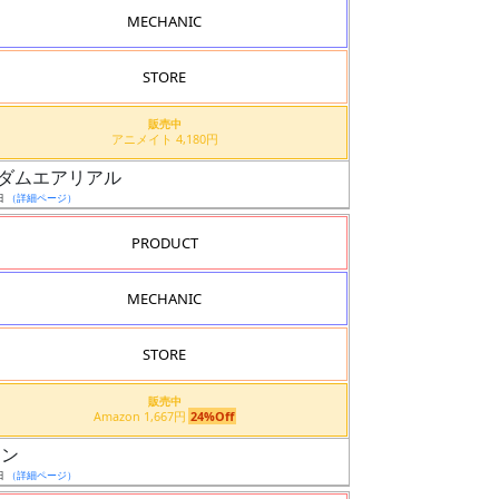
MECHANIC
STORE
販売中
アニメイト 4,180円
0 ガンダムエアリアル
日
（詳細ページ）
PRODUCT
MECHANIC
STORE
販売中
Amazon 1,667円
24%Off
ーン
日
（詳細ページ）