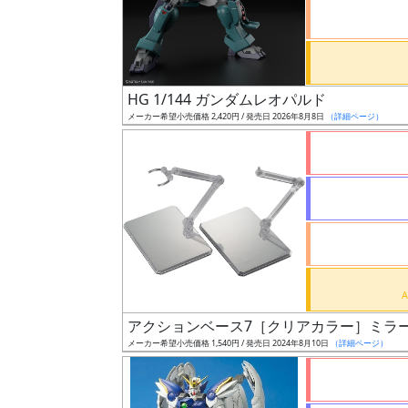
ケ
ー
ル
HG 1/144 ガンダムレオパルド
メーカー希望小売価格 2,420円 / 発売日 2026年8月8日
（詳細ページ）
成
形
色
シ
リ
ー
ズ・
アクションベース7［クリアカラー］ミラ
タ
メーカー希望小売価格 1,540円 / 発売日 2024年8月10日
（詳細ページ）
イ
ト
ル