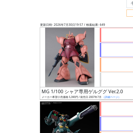
フ
リ
ー
更新日時: 2026年7月30日19:57 / 検索結果: 649
ワ
ー
ド
検
索
グ
レ
MG 1/100 シャア専用ゲルググ Ver.2.0
ー
メーカー希望小売価格 5,390円 / 発売日 2007年7月
（詳細ページ）
ド
ス