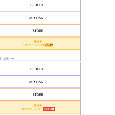
PRODUCT
MECHANIC
STORE
販売中
Amazon 4,848円
2%Off
日
（詳細ページ）
PRODUCT
MECHANIC
STORE
販売中
Amazon 2,250円
36%Off