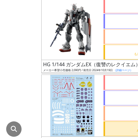
在
庫
復
活
近
日
発
HG 1/144 ガンダムEX（復讐のレクイエム
売
メーカー希望小売価格 2,090円 / 発売日 2024年10月19日
（詳細ページ）
Web
プッ
シュ
通知
対象
ギ
ャ