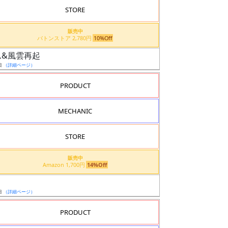
STORE
販売中
バトンストア 2,780円
10%Off
ダム&風雲再起
日
（詳細ページ）
PRODUCT
MECHANIC
STORE
販売中
Amazon 1,700円
14%Off
日
（詳細ページ）
PRODUCT