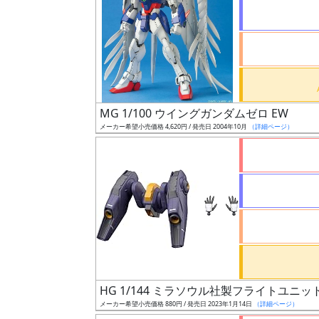
状
況
売
MG 1/100 ウイングガンダムゼロ EW
切
メーカー希望小売価格 4,620円 / 発売日 2004年10月
（詳細ページ）
含
む
開
始
前
抽
選
HG 1/144 ミラソウル社製フライトユニッ
中
メーカー希望小売価格 880円 / 発売日 2023年1月14日
（詳細ページ）