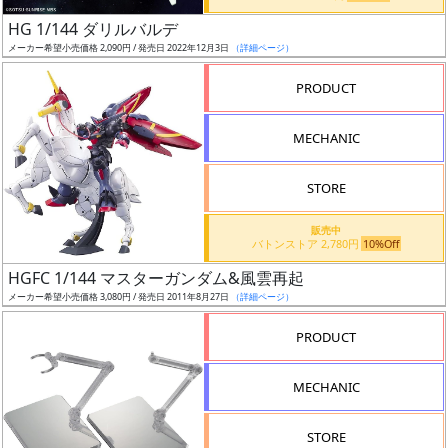
日
HG 1/144 ダリルバルデ
発
メーカー希望小売価格 2,090円 / 発売日 2022年12月3日
（詳細ページ）
売
PRODUCT
Web
MECHANIC
プッ
シュ
通知
STORE
対象
販売中
バトンストア 2,780円
10%Off
ギ
HGFC 1/144 マスターガンダム&風雲再起
ャ
メーカー希望小売価格 3,080円 / 発売日 2011年8月27日
（詳細ページ）
ラ
リ
PRODUCT
ー
あ
MECHANIC
り
STORE