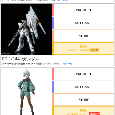
ア
PRODUCT
ー
ト
MECHANIC
イ
ラ
ス
STORE
ト
販売中
レ
Amazon 4,848円
2%Off
ー
RG 1/144 νガンダム
タ
メーカー希望小売価格 4,950円 / 発売日 2019年8月10日
（詳細ページ）
ー
PRODUCT
MECHANIC
付
属
STORE
品
（β）
販売中
Amazon 2,250円
36%Off