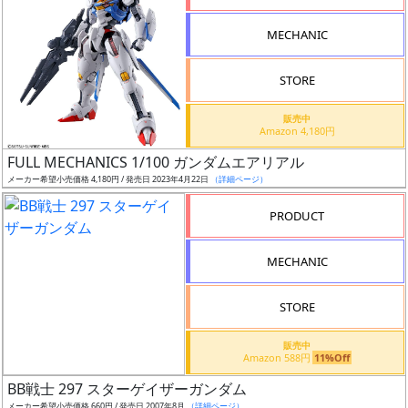
形
MECHANIC
色
STORE
シ
販売中
Amazon 4,180円
リ
FULL MECHANICS 1/100 ガンダムエアリアル
ー
メーカー希望小売価格 4,180円 / 発売日 2023年4月22日
（詳細ページ）
ズ・
タ
PRODUCT
イ
ト
MECHANIC
ル
STORE
販売中
状
Amazon 588円
11%Off
況
BB戦士 297 スターゲイザーガンダム
メーカー希望小売価格 660円 / 発売日 2007年8月
（詳細ページ）