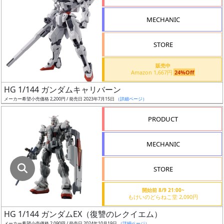
指
定
MECHANIC
し
た
STORE
店
舗
販売中
Amazon 1,667円
24%Off
が
最
HG 1/144 ガンダムキャリバーン
安
メーカー希望小売価格 2,200円 / 発売日 2023年7月15日
（詳細ページ）
値
PRODUCT
の
み
MECHANIC
表
示
STORE
ボ
開始前 8/9 21:00~
ッ
もけいのどらねこ堂 2,090円
ク
HG 1/144 ガンダムEX（復讐のレクイエム）
ス
メーカー希望小売価格 2,090円 / 発売日 2024年10月19日
（詳細ページ）