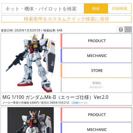
検索条件をカスタムクイック検索に保存
更新日時: 2026年1月3日9:59 / 検索結果: 648
PRODUCT
MECHANIC
STORE
売切れ
Amazon -
フ
MG 1/100 ガンダムMk-II（エゥーゴ仕様）Ver.2.0
リ
メーカー希望小売価格 4,840円 / 発売日 2005年10月21日
（詳細ページ）
ー
PRODUCT
ワ
ー
MECHANIC
ド