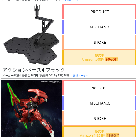
売
切
PRODUCT
含
む
MECHANIC
開
STORE
始
前
販売中
Amazon 500円
24%Off
抽
アクションベース4 ブラック
選
メーカー希望小売価格 660円 / 発売日 2017年12月16日
（詳細ページ）
中
PRODUCT
在
MECHANIC
庫
復
STORE
活
販売中
近
Amazon 1,851円
11%Off