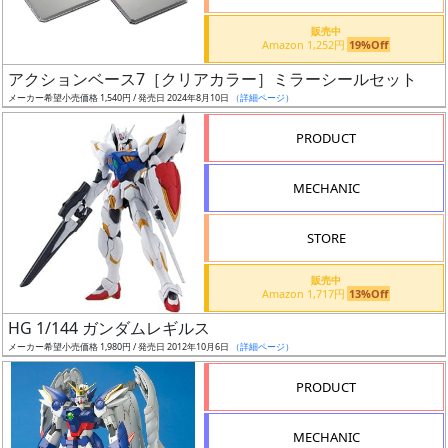
価
格
販売中
Amazon 1,252円
19%Off
改
定
アクションベース7［クリアカラー］ミラーシールセット
メーカー希望小売価格 1,540円 / 発売日 2024年8月10日
（詳細ページ）
予
定
PRODUCT
発
MECHANIC
売
時
STORE
期
販売中
Amazon 1,717円
13%Off
HG 1/144 ガンダムレギルス
メーカー希望小売価格 1,980円 / 発売日 2012年10月6日
（詳細ページ）
再
PRODUCT
販
月
MECHANIC