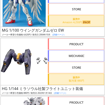
STORE
販売中
Amazon 4,250円
8%Off
割
MG 1/100 ウイングガンダムゼロ EW
引
メーカー希望小売価格 4,620円 / 発売日 2004年10月
（詳細ページ）
PRODUCT
販
MECHANIC
路
STORE
店
販売中
駿河屋 880円
舗
HG 1/144 ミラソウル社製フライトユニット装備
メーカー希望小売価格 880円 / 発売日 2023年1月14日
（詳細ページ）
PRODUCT