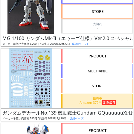
検
STORE
索
売切れ
-
MG 1/100 ガンダムMk-II（エゥーゴ仕様）Ver.2.0 スペシ
グ
メーカー希望小売価格 4,200円 / 発売日 2009年12月27日
（詳細ページ）
レ
ー
PRODUCT
ド
MECHANIC
ス
STORE
ケ
販売中
ー
Amazon 379円
31%Off
ル
ガンダムデカールNo.139 機動戦士Gundam GQuuuuuuX汎
メーカー希望小売価格 550円 / 発売日 2025年9月20日
（詳細ページ）
PRODUCT
成