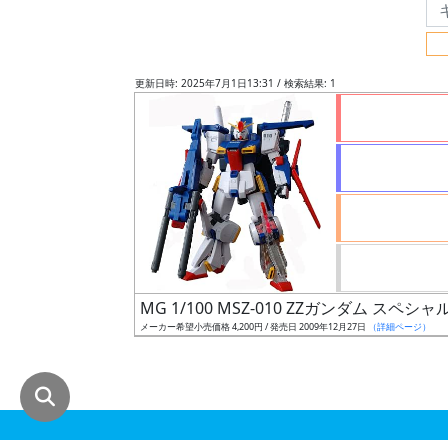
グ
レ
ー
更新日時: 2025年7月1日13:31 / 検索結果: 1
ド
ス
ケ
ー
ル
MG 1/100 MSZ-010 ZZガンダム スペ
メーカー希望小売価格 4,200円 / 発売日 2009年12月27日
（詳細ページ）
成
形
色