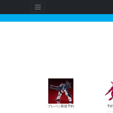
MG 1/100 MSZ-0
フ
リ
ー
ワ
ー
ド
検
索
プレバン新規予約
予