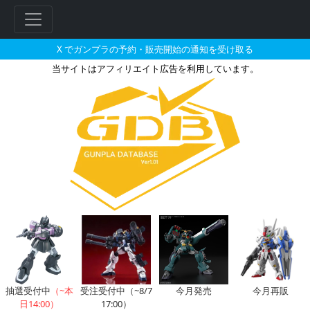
X でガンプラの予約・販売開始の通知を受け取る
当サイトはアフィリエイト広告を利用しています。
MG 1/100 MS-07B グフ Ve
フ
リ
ー
ワ
ー
ド
検
索
抽選受付中
（~本
受注受付中（~8/7
今月発売
今月再販
日14:00）
17:00）