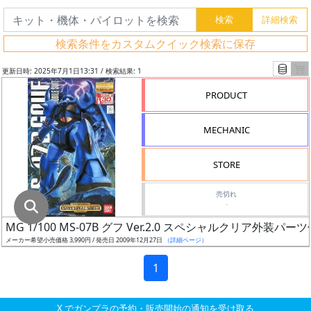
グ
レ
検索条件をカスタムクイック検索に保存
ー
ド
更新日時: 2025年7月1日13:31 / 検索結果: 1
PRODUCT
ス
MECHANIC
ケ
ー
STORE
ル
売切れ
-
MG 1/100 MS-07B グフ Ver.2.0 スペシャルクリア外装パーツ付
成
メーカー希望小売価格 3,990円 / 発売日 2009年12月27日
（詳細ページ）
形
色
1
X でガンプラの予約・販売開始の通知を受け取る