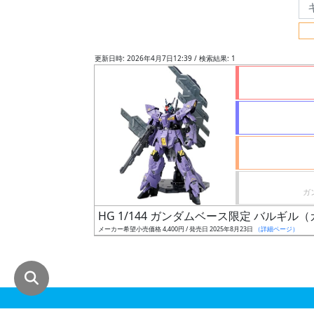
グ
レ
ー
更新日時: 2026年4月7日12:39 / 検索結果: 1
ド
ス
ケ
ー
ル
HG 1/144 ガンダムベース限定 バルギ
メーカー希望小売価格 4,400円 / 発売日 2025年8月23日
（詳細ページ）
成
形
色