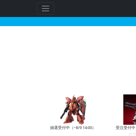
HG 1/144 ガンダ
フ
リ
ー
ワ
ー
ド
検
索
抽選受付中（~8/9 14:00）
受注受付中（~