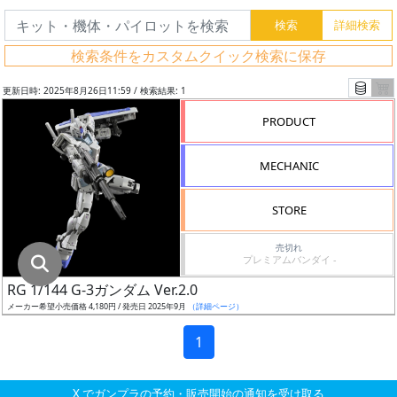
グ
レ
検索条件をカスタムクイック検索に保存
ー
ド
更新日時: 2025年8月26日11:59 / 検索結果: 1
PRODUCT
ス
MECHANIC
ケ
ー
STORE
ル
売切れ
プレミアムバンダイ -
RG 1/144 G-3ガンダム Ver.2.0
成
メーカー希望小売価格 4,180円 / 発売日 2025年9月
（詳細ページ）
形
色
1
X でガンプラの予約・販売開始の通知を受け取る