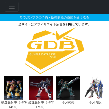
X でガンプラの予約・販売開始の通知を受け取る
当サイトはアフィリエイト広告を利用しています。
RG 1/144 G-3ガンダム Ver.2
フ
リ
ー
ワ
ー
ド
検
索
抽選受付中（~8/9
受注受付中（~8/7
今月発売
今月再販
14:00）
17:00）