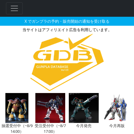
X でガンプラの予約・販売開始の通知を受け取る
当サイトはアフィリエイト広告を利用しています。
HG 1/144 量産型ルカ専用ザク
フ
リ
ー
ワ
ー
ド
検
索
抽選受付中（~8/9
受注受付中（~8/7
今月発売
今月再販
14:00）
17:00）