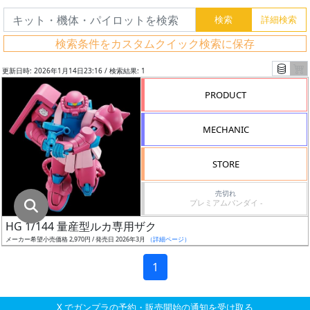
グ
レ
検索条件をカスタムクイック検索に保存
ー
ド
更新日時: 2026年1月14日23:16 / 検索結果: 1
PRODUCT
ス
MECHANIC
ケ
ー
STORE
ル
売切れ
プレミアムバンダイ -
HG 1/144 量産型ルカ専用ザク
成
メーカー希望小売価格 2,970円 / 発売日 2026年3月
（詳細ページ）
形
色
1
X でガンプラの予約・販売開始の通知を受け取る