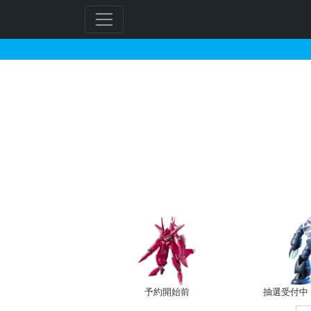
30MF クラスアップ
フ
リ
ー
ワ
ー
ド
検
索
予約開始前
抽選受付中