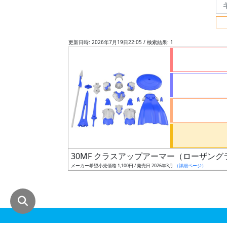
グ
レ
ー
更新日時: 2026年7月19日22:05 / 検索結果: 1
ド
ス
ケ
ー
ル
30MF クラスアップアーマー（ローザン
メーカー希望小売価格 1,100円 / 発売日 2026年3月
（詳細ページ）
成
形
色