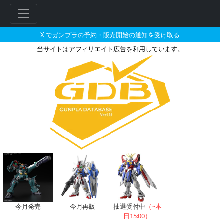
X でガンプラの予約・販売開始の通知を受け取る
当サイトはアフィリエイト広告を利用しています。
HG 1/144 ガンダムサンドロッ
フ
リ
ー
ワ
ー
ド
検
索
今月発売
今月再販
抽選受付中
（~本
日15:00）