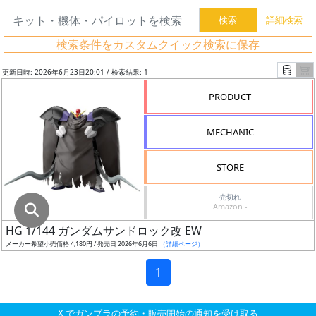
グ
レ
検索条件をカスタムクイック検索に保存
ー
ド
更新日時: 2026年6月23日20:01 / 検索結果: 1
PRODUCT
ス
MECHANIC
ケ
ー
STORE
ル
売切れ
Amazon -
HG 1/144 ガンダムサンドロック改 EW
成
メーカー希望小売価格 4,180円 / 発売日 2026年6月6日
（詳細ページ）
形
色
1
X でガンプラの予約・販売開始の通知を受け取る