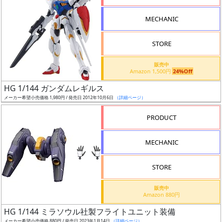
形
MECHANIC
色
STORE
シ
販売中
Amazon 1,500円
24%Off
リ
HG 1/144 ガンダムレギルス
ー
メーカー希望小売価格 1,980円 / 発売日 2012年10月6日
（詳細ページ）
ズ・
タ
PRODUCT
イ
ト
MECHANIC
ル
STORE
販売中
状
Amazon 880円
況
HG 1/144 ミラソウル社製フライトユニット装備
メーカー希望小売価格 880円 / 発売日 2023年1月14日
（詳細ページ）