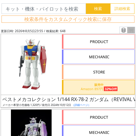
検索条件をカスタムクイック検索に保存
更新日時: 2026年8月5日23:55 / 検索結果: 648
PRODUCT
MECHANIC
STORE
販売中
Amazon 897円
32%Off
フ
ベストメカコレクション 1/144 RX-78-2 ガンダム（REVIVAL V
リ
メーカー希望小売価格 1,320円 / 発売日 2024年10月12日
（詳細ページ）
ー
PRODUCT
ワ
ー
MECHANIC
ド