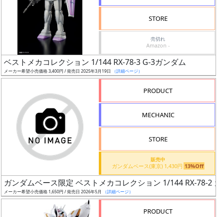
検
STORE
索
売切れ
Amazon -
ベストメカコレクション 1/144 RX-78-3 G-3ガンダム
グ
メーカー希望小売価格 3,400円 / 発売日 2025年3月19日
（詳細ページ）
レ
ー
PRODUCT
ド
MECHANIC
ス
STORE
ケ
販売中
ー
ガンダムベース(東京) 1,430円
13%Off
ル
ガンダムベース限定 ベストメカコレクション 1/144 RX-78-2
メーカー希望小売価格 1,650円 / 発売日 2026年5月
（詳細ページ）
PRODUCT
成