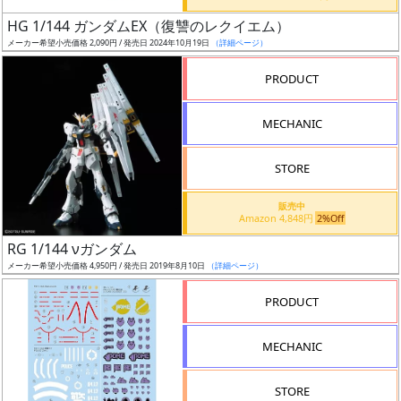
日
HG 1/144 ガンダムEX（復讐のレクイエム）
発
メーカー希望小売価格 2,090円 / 発売日 2024年10月19日
（詳細ページ）
売
PRODUCT
Web
MECHANIC
プッ
シュ
通知
STORE
対象
販売中
Amazon 4,848円
2%Off
ギ
RG 1/144 νガンダム
ャ
メーカー希望小売価格 4,950円 / 発売日 2019年8月10日
（詳細ページ）
ラ
リ
PRODUCT
ー
あ
MECHANIC
り
STORE