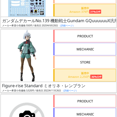
価
格
販売中
Amazon 379円
31%Off
改
定
ガンダムデカールNo.139 機動戦士Gundam GQuuuuuuX汎
メーカー希望小売価格 550円 / 発売日 2025年9月20日
（詳細ページ）
予
定
PRODUCT
発
MECHANIC
売
時
STORE
期
販売中
Amazon 2,250円
36%Off
Figure-rise Standard ミオリネ・レンブラン
メーカー希望小売価格 3,520円 / 発売日 2022年11月26日
（詳細ページ）
再
PRODUCT
販
月
MECHANIC