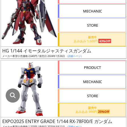
指
定
MECHANIC
し
た
STORE
店
舗
販売中
あみあみ 1,500円
43%Off
が
最
HG 1/144 イモータルジャスティスガンダム
安
メーカー希望小売価格 2,640円 / 発売日 2024年1月26日
（詳細ページ）
値
PRODUCT
の
み
MECHANIC
表
示
STORE
ボ
販売中
ッ
あみあみ 990円
25%Off
ク
EXPO2025 ENTRY GRADE 1/144 RX-78F00/E ガンダム
ス
メーカー希望小売価格 1,320円 / 発売日 2025年4月11日
（詳細ページ）