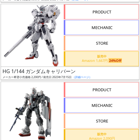
売
切
PRODUCT
含
む
MECHANIC
開
STORE
始
前
販売中
Amazon 1,667円
24%Off
抽
HG 1/144 ガンダムキャリバーン
選
メーカー希望小売価格 2,200円 / 発売日 2023年7月15日
（詳細ページ）
中
PRODUCT
在
MECHANIC
庫
復
STORE
活
販売中
近
Amazon 2,090円