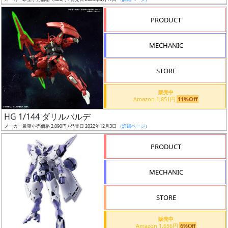
ア
PRODUCT
ー
ト
MECHANIC
イ
ラ
ス
STORE
ト
販売中
レ
Amazon 1,851円
11%Off
ー
HG 1/144 ダリルバルデ
タ
メーカー希望小売価格 2,090円 / 発売日 2022年12月3日
（詳細ページ）
ー
PRODUCT
MECHANIC
付
属
STORE
品
（β）
販売中
Amazon 1,656円
6%Off