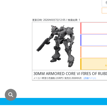
グ
レ
ー
更新日時: 2026年8月7日12:05 / 検索結果: 1
ド
ス
ケ
ー
ル
30MM ARMORED CORE Ⅵ FIRES OF RUB
メーカー希望小売価格 2,530円 / 発売日 2026年6月
（詳細ページ）
成
形
色