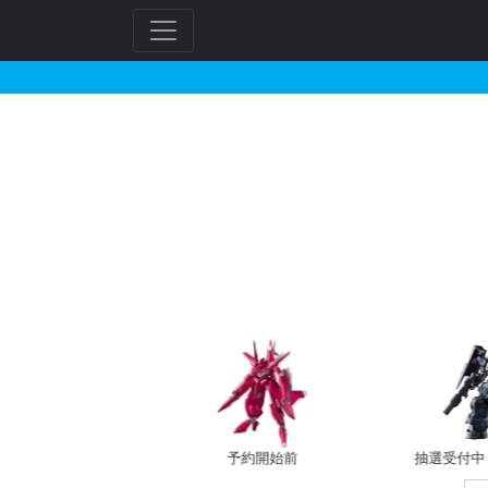
30MM ARMORED CORE
フ
リ
ー
ワ
ー
ド
検
索
バン新規予約
予約開始前
抽選受付中（~