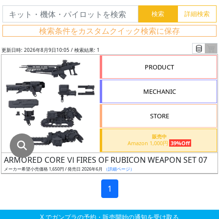
グ
レ
検索条件をカスタムクイック検索に保存
ー
ド
更新日時: 2026年8月9日10:05 / 検索結果: 1
PRODUCT
ス
MECHANIC
ケ
ー
STORE
ル
販売中
Amazon 1,000円
39%Off
ARMORED CORE Ⅵ FIRES OF RUBICON WEAPON SET 07
成
メーカー希望小売価格 1,650円 / 発売日 2026年6月
（詳細ページ）
形
色
1
X でガンプラの予約・販売開始の通知を受け取る