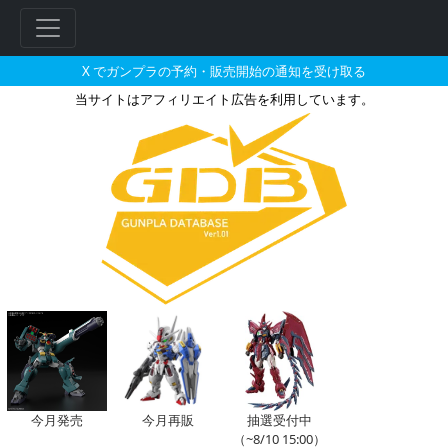
X でガンプラの予約・販売開始の通知を受け取る
当サイトはアフィリエイト広告を利用しています。
ARMORED CORE Ⅵ FIRES OF
フ
リ
ー
ワ
ー
ド
検
索
今月発売
今月再販
抽選受付中
（~8/10 15:00）