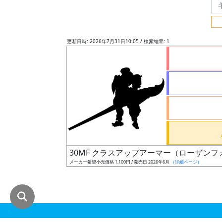
グ
レ
ー
更新日時: 2026年7月31日10:05 / 検索結果: 1
ド
ス
ケ
ー
ル
30MF クラスアップアーマー（ローザン
メーカー希望小売価格 1,100円 / 発売日 2026年6月
（詳細ページ）
成
形
色