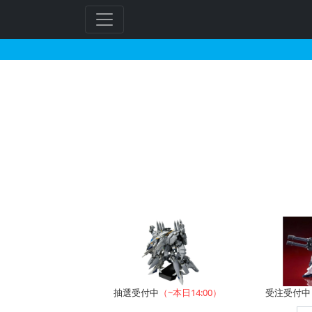
30MF クラスアップ
フ
リ
ー
ワ
ー
ド
検
索
抽選受付中
（~本日14:00）
受注受付中（~