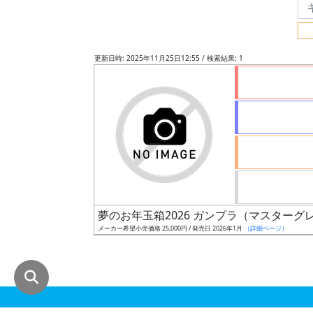
グ
レ
ー
更新日時: 2025年11月25日12:55 / 検索結果: 1
ド
ス
ケ
ー
ル
夢のお年玉箱2026 ガンプラ（マスターグ
メーカー希望小売価格 25,000円 / 発売日 2026年1月
（詳細ページ）
成
形
色