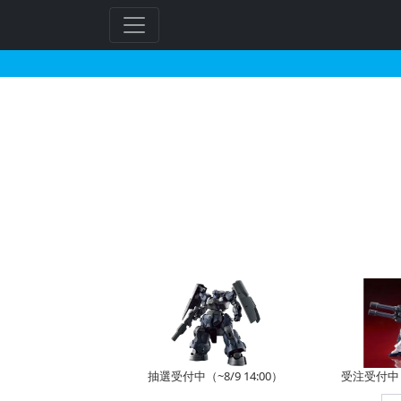
夢のお年玉箱2026 
フ
リ
ー
ワ
ー
ド
検
索
抽選受付中（~8/9 14:00）
受注受付中（~