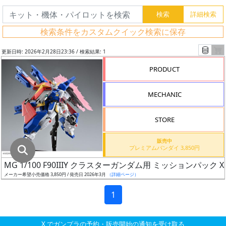
グ
レ
検索条件をカスタムクイック検索に保存
ー
ド
更新日時: 2026年2月28日23:36 / 検索結果: 1
PRODUCT
ス
MECHANIC
ケ
ー
STORE
ル
販売中
プレミアムバンダイ 3,850円
MG 1/100 F90IIIY クラスターガンダム用 ミッションパック 
成
メーカー希望小売価格 3,850円 / 発売日 2026年3月
（詳細ページ）
形
色
1
X でガンプラの予約・販売開始の通知を受け取る