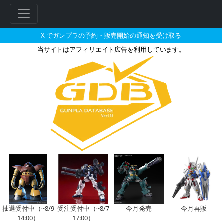
X でガンプラの予約・販売開始の通知を受け取る
当サイトはアフィリエイト広告を利用しています。
MG 1/100 F90IIIY クラ
フ
リ
ー
ワ
ー
ド
検
索
抽選受付中（~8/9
受注受付中（~8/7
今月発売
今月再販
14:00）
17:00）