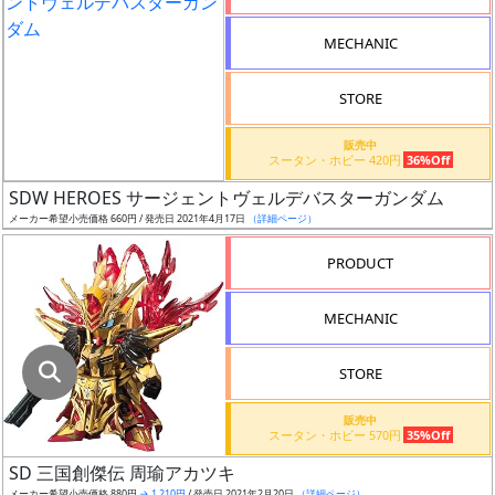
指
定
MECHANIC
し
た
STORE
店
舗
販売中
スータン・ホビー 420円
36%Off
が
最
SDW HEROES サージェントヴェルデバスターガンダム
安
メーカー希望小売価格 660円 / 発売日 2021年4月17日
（詳細ページ）
値
PRODUCT
の
み
MECHANIC
表
示
STORE
ボ
販売中
ッ
スータン・ホビー 570円
35%Off
ク
SD 三国創傑伝 周瑜アカツキ
ス
メーカー希望小売価格 880円
→ 1,210円
/ 発売日 2021年2月20日
（詳細ページ）