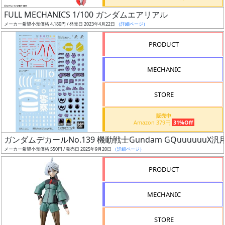
日
FULL MECHANICS 1/100 ガンダムエアリアル
発
メーカー希望小売価格 4,180円 / 発売日 2023年4月22日
（詳細ページ）
売
PRODUCT
Web
MECHANIC
プッ
シュ
通知
STORE
対象
販売中
Amazon 379円
31%Off
ギ
ガンダムデカールNo.139 機動戦士Gundam GQuuuuuuX汎
ャ
メーカー希望小売価格 550円 / 発売日 2025年9月20日
（詳細ページ）
ラ
リ
PRODUCT
ー
あ
MECHANIC
り
STORE