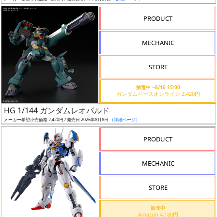
売
切
PRODUCT
含
む
MECHANIC
開
STORE
始
前
抽選中 ~8/16 15:00
ガンダムベースオンライン 2,420円
抽
HG 1/144 ガンダムレオパルド
選
メーカー希望小売価格 2,420円 / 発売日 2026年8月8日
（詳細ページ）
中
PRODUCT
在
MECHANIC
庫
復
STORE
活
販売中
近
Amazon 4,180円