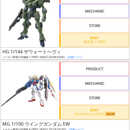
形
MECHANIC
色
STORE
シ
販売中
駿河屋 1,760円
リ
HG 1/144 ザウォートヘヴィ
ー
メーカー希望小売価格 1,760円 / 発売日 2023年4月8日
（詳細ページ）
ズ・
タ
PRODUCT
イ
ト
MECHANIC
ル
STORE
販売中
状
WonderToys 4,076円
5%Off
況
MG 1/100 ウイングガンダム EW
メーカー希望小売価格 4,290円 / 発売日 2011年3月26日
（詳細ページ）