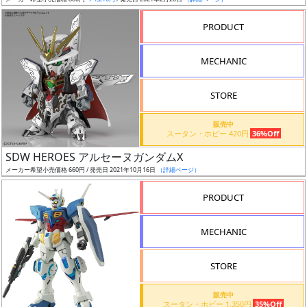
ア
PRODUCT
ー
ト
MECHANIC
イ
ラ
ス
STORE
ト
販売中
レ
スータン・ホビー 420円
36%Off
ー
SDW HEROES アルセーヌガンダムX
タ
メーカー希望小売価格 660円 / 発売日 2021年10月16日
（詳細ページ）
ー
PRODUCT
MECHANIC
付
属
STORE
品
（β）
販売中
スータン・ホビー 1,350円
35%Off