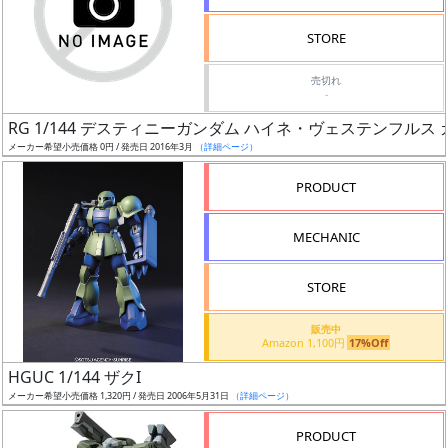
検
STORE
索
売切れ
-
RG 1/144 デスティニーガンダム ハイネ・ヴェステンフルス カ
グ
メーカー希望小売価格 0円 / 発売日 2016年3月
（詳細ページ）
レ
ー
PRODUCT
ド
MECHANIC
ス
STORE
ケ
販売中
ー
Amazon 1,100円
17%Off
ル
HGUC 1/144 ザクI
メーカー希望小売価格 1,320円 / 発売日 2006年5月31日
（詳細ページ）
PRODUCT
成