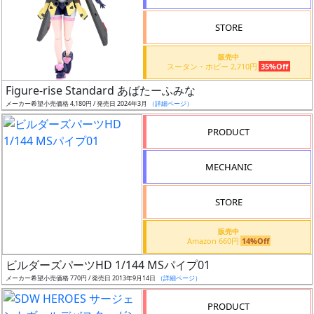
STORE
販売中
スータン・ホビー 2,710円
35%Off
割
Figure-rise Standard あばたーふみな
引
メーカー希望小売価格 4,180円 / 発売日 2024年3月
（詳細ページ）
PRODUCT
販
MECHANIC
路
STORE
店
販売中
Amazon 660円
14%Off
舗
ビルダーズパーツHD 1/144 MSパイプ01
メーカー希望小売価格 770円 / 発売日 2013年9月14日
（詳細ページ）
PRODUCT