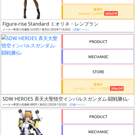
価
格
販売中
Amazon 2,240円
36%Off
改
定
Figure-rise Standard ミオリネ・レンブラン
メーカー希望小売価格 3,520円 / 発売日 2022年11月26日
（詳細ページ）
予
定
PRODUCT
発
MECHANIC
売
時
STORE
期
販売中
スータン・ホビー 570円
35%Off
SDW HEROES 斉天大聖悟空インパルスガンダム-闘戦勝仏-
メーカー希望小売価格 880円 / 発売日 2022年1月22日
（詳細ページ）
再
PRODUCT
販
月
MECHANIC