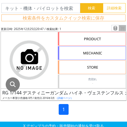
グ
レ
検索条件をカスタムクイック検索に保存
ー
ド
更新日時: 2025年12月25日20:47 / 検索結果: 1
PRODUCT
ス
MECHANIC
ケ
ー
STORE
ル
売切れ
-
RG 1/144 デスティニーガンダム ハイネ・ヴェステンフルス カ
成
メーカー希望小売価格 0円 / 発売日 2016年3月
（詳細ページ）
形
色
1
X でガンプラの予約・販売開始の通知を受け取る