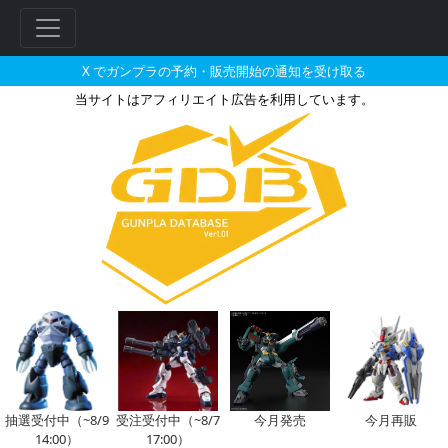
X でガンプラの予約・販売開始の通知を受け取る
当サイトはアフィリエイト広告を利用しています。
RG 1/144 デスティニーガンダ
フ
リ
ー
ワ
ー
ド
検
索
抽選受付中（~8/9
受注受付中（~8/7
今月発売
今月再販
14:00）
17:00）