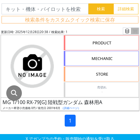
グ
レ
検索条件をカスタムクイック検索に保存
ー
ド
更新日時: 2025年12月28日20:38 / 検索結果: 1
PRODUCT
ス
MECHANIC
ケ
ー
STORE
ル
売切れ
-
MG 1/100 RX-79[G] 陸戦型ガンダム 森林用A
成
メーカー希望小売価格 0円 / 発売日 2001年8月
（詳細ページ）
形
色
1
X でガンプラの予約・販売開始の通知を受け取る