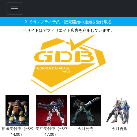
X でガンプラの予約・販売開始の通知を受け取る
当サイトはアフィリエイト広告を利用しています。
MG 1/100 RX-79[G] 陸戦
フ
リ
ー
ワ
ー
ド
検
索
抽選受付中（~8/9
受注受付中（~8/7
今月発売
今月再販
14:00）
17:00）