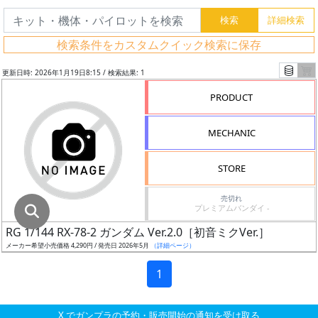
グ
レ
検索条件をカスタムクイック検索に保存
ー
ド
更新日時: 2026年1月19日8:15 / 検索結果: 1
PRODUCT
ス
MECHANIC
ケ
ー
STORE
ル
売切れ
プレミアムバンダイ -
RG 1/144 RX-78-2 ガンダム Ver.2.0［初音ミクVer.］
成
メーカー希望小売価格 4,290円 / 発売日 2026年5月
（詳細ページ）
形
色
1
X でガンプラの予約・販売開始の通知を受け取る