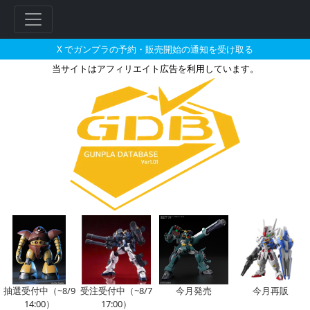
X でガンプラの予約・販売開始の通知を受け取る
当サイトはアフィリエイト広告を利用しています。
RG 1/144 RX-78-2 ガンダム 
フ
リ
ー
ワ
ー
ド
検
索
抽選受付中（~8/9
受注受付中（~8/7
今月発売
今月再販
14:00）
17:00）