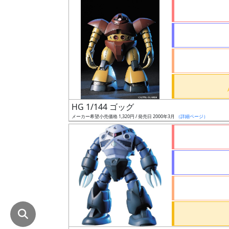
在
庫
復
活
近
日
発
HG 1/144 ゴッグ
売
メーカー希望小売価格 1,320円 / 発売日 2000年3月
（詳細ページ）
Web
プッ
シュ
通知
対象
ギ
ャ