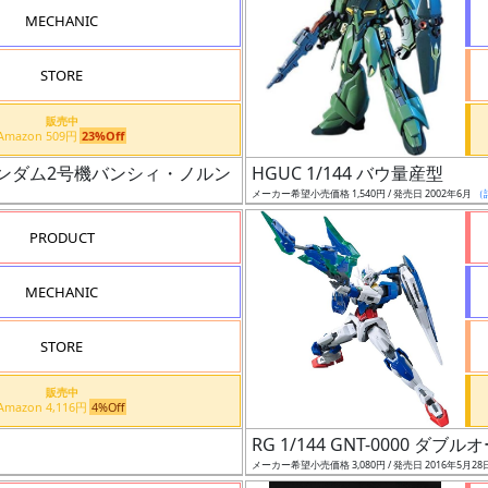
MECHANIC
STORE
販売中
Amazon 509円
23%Off
ンガンダム2号機バンシィ・ノルン（デストロイ・モード）
HGUC 1/144 バウ量産型
メーカー希望小売価格 1,540円 / 発売日 2002年6月
（
PRODUCT
MECHANIC
STORE
販売中
Amazon 4,116円
4%Off
RG 1/144 GNT-0000 ダ
メーカー希望小売価格 3,080円 / 発売日 2016年5月28