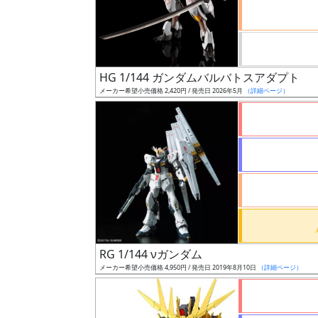
ケ
ー
ル
HG 1/144 ガンダムバルバトスアダプト
メーカー希望小売価格 2,420円 / 発売日 2026年5月
（詳細ページ）
成
形
色
シ
リ
ー
ズ・
RG 1/144 νガンダム
タ
メーカー希望小売価格 4,950円 / 発売日 2019年8月10日
（詳細ページ）
イ
ト
ル