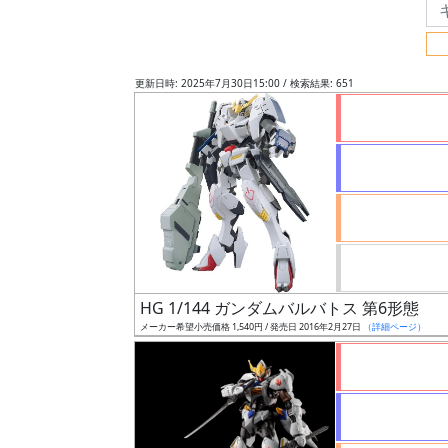
フ
リ
ー
更新日時: 2025年7月30日15:00 / 検索結果: 651
ワ
ー
ド
検
索
グ
レ
HG 1/144 ガンダムバルバトス 第6形態
ー
メーカー希望小売価格 1,540円 / 発売日 2016年2月27日
（詳細ページ）
ド
ス