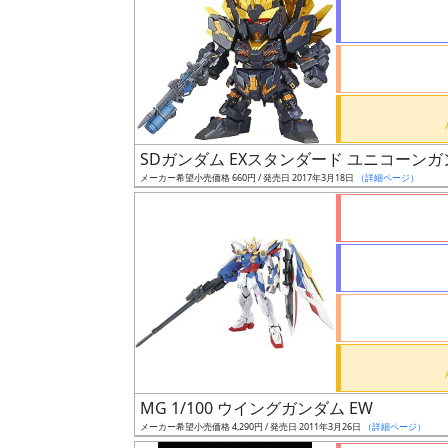
状
況
売
SDガンダム EXスタンダード ユニコー
切
メーカー希望小売価格 660円 / 発売日 2017年3月18日
（詳細ページ）
含
む
開
始
前
抽
選
MG 1/100 ウイングガンダム EW
中
メーカー希望小売価格 4,290円 / 発売日 2011年3月26日
（詳細ページ）