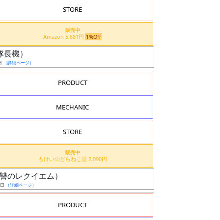
STORE
販売中
Amazon 5,881円
1%Off
ル（隊長機）
日
（詳細ページ）
PRODUCT
MECHANIC
STORE
販売中
もけいのどらねこ堂 2,090円
機（復讐のレクイエム）
9日
（詳細ページ）
PRODUCT