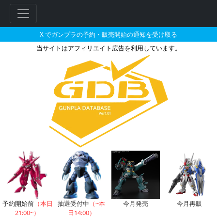
X でガンプラの予約・販売開始の通知を受け取る
当サイトはアフィリエイト広告を利用しています。
HG 1/100 VF-31F ジ
フ
リ
ー
ワ
ー
ド
検
索
予約開始前
（本日
抽選受付中
（~本
今月発売
今月再販
21:00~）
日14:00）