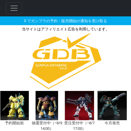
X でガンプラの予約・販売開始の通知を受け取る
当サイトはアフィリエイト広告を利用しています。
ACE COMBAT ADFX-10Fの販
フ
リ
ー
ワ
ー
ド
検
索
予約開始前
抽選受付中（~8/9
受注受付中（~8/7
今月発売
14:00）
17:00）