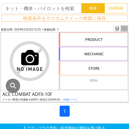
グ
レ
検索条件をカスタムクイック検索に保存
ー
ド
更新日時: 2024年3月2日13:25 / 検索結果: 1
PRODUCT
ス
MECHANIC
ケ
ー
STORE
ル
売切れ
-
ACE COMBAT ADFX-10F
成
メーカー希望小売価格 6,600円 / 発売日 2020年3月
（詳細ページ）
形
色
1
X でガンプラの予約・販売開始の通知を受け取る