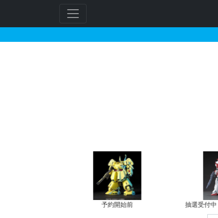
AG 1/144 ガフラン
フ
リ
ー
ワ
ー
ド
検
索
バン新規予約
予約開始前
抽選受付中（~