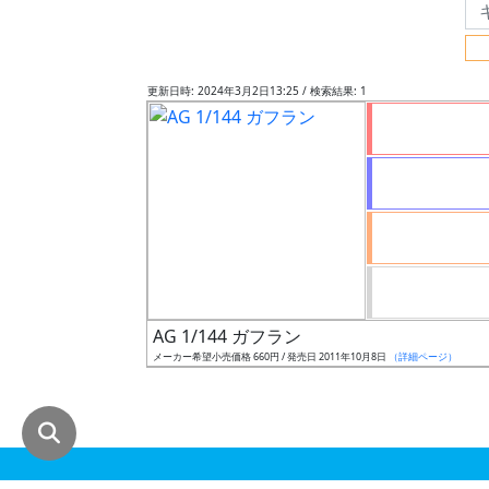
グ
レ
ー
更新日時: 2024年3月2日13:25 / 検索結果: 1
ド
ス
ケ
ー
ル
AG 1/144 ガフラン
メーカー希望小売価格 660円 / 発売日 2011年10月8日
（詳細ページ）
成
形
色