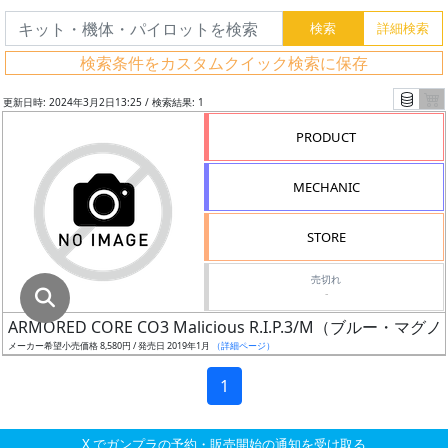
グ
レ
検索条件をカスタムクイック検索に保存
ー
ド
更新日時: 2024年3月2日13:25 / 検索結果: 1
PRODUCT
ス
MECHANIC
ケ
ー
STORE
ル
売切れ
-
ARMORED CORE CO3 Malicious R.I.P.3/M（ブルー・
成
メーカー希望小売価格 8,580円 / 発売日 2019年1月
（詳細ページ）
形
色
1
X でガンプラの予約・販売開始の通知を受け取る