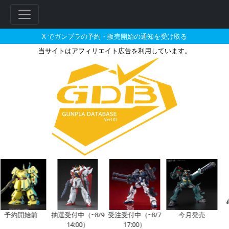
X でガンプラの予約・販売開始の通知を受け取る
当サイトはアフィリエイト広告を利用しています。
ARMORED CORE CO3 Mali
フ
リ
ー
ワ
ー
ド
検
索
予約開始前
抽選受付中（~8/9
受注受付中（~8/7
今月発売
14:00）
17:00）