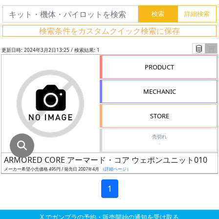
グ
レ
検索条件をカスタムクイック検索に保存
ー
ド
更新日時: 2024年3月2日13:25 / 検索結果: 1
PRODUCT
ス
MECHANIC
ケ
ー
STORE
ル
売切れ
-
ARMORED CORE アーマード・コア ウェポンユニット010
成
メーカー希望小売価格 495円 / 発売日 2007年4月
（詳細ページ）
形
色
1
X でガンプラの予約・販売開始の通知を受け取る