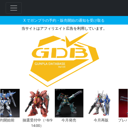
X でガンプラの予約・販売開始の通知を受け取る
当サイトはアフィリエイト広告を利用しています。
ARMORED CORE アーマード
フ
リ
ー
ワ
ー
ド
検
索
約開始前
抽選受付中（~8/9
今月発売
今月再販
プレバ
14:00）