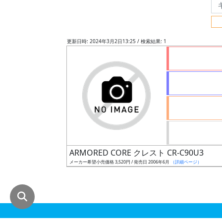
グ
レ
ー
更新日時: 2024年3月2日13:25 / 検索結果: 1
ド
ス
ケ
ー
ル
ARMORED CORE クレスト CR-C90U3
メーカー希望小売価格 3,520円 / 発売日 2006年6月
（詳細ページ）
成
形
色