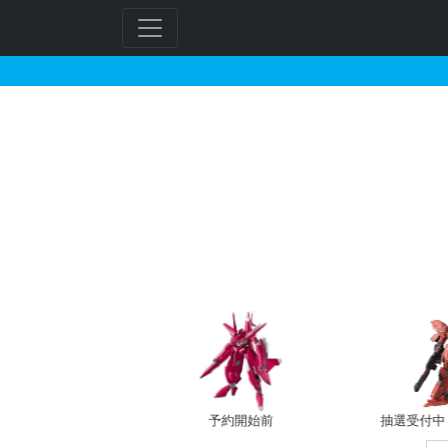
ARMORED CORE ク
フ
リ
ー
ワ
ー
ド
検
索
バン新規予約
予約開始前
抽選受付中（~