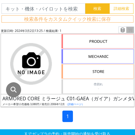
グ
レ
検索条件をカスタムクイック検索に保存
ー
ド
更新日時: 2024年3月2日13:25 / 検索結果: 1
PRODUCT
ス
MECHANIC
ケ
ー
STORE
ル
売切れ
-
ARMORED CORE ミラージュ C01-GAEA（ガイア）ガンメタVe
成
メーカー希望小売価格 3,080円 / 発売日 2006年12月
（詳細ページ）
形
色
1
X でガンプラの予約・販売開始の通知を受け取る