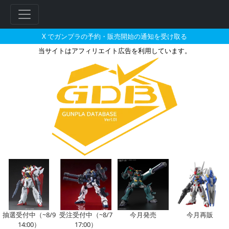
X でガンプラの予約・販売開始の通知を受け取る
当サイトはアフィリエイト広告を利用しています。
ARMORED CORE ミラージュ 
フ
リ
ー
ワ
ー
ド
検
索
抽選受付中（~8/9
受注受付中（~8/7
今月発売
今月再販
14:00）
17:00）