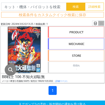
グ
レ
検索条件をカスタムクイック検索に保存
ー
ド
更新日時: 2024年3月2日13:25 / 検索結果: 1
PRODUCT
ス
MECHANIC
ケ
ー
STORE
ル
売切れ
-
BB戦士 106 不知火頑駄無
成
メーカー希望小売価格 550円 / 発売日 1992年10月20日
（詳細ページ）
形
色
1
X でガンプラの予約・販売開始の通知を受け取る