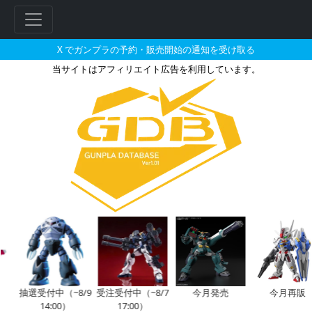
X でガンプラの予約・販売開始の通知を受け取る
当サイトはアフィリエイト広告を利用しています。
BB戦士 106 不知火頑駄無の販
フ
リ
ー
ワ
ー
ド
検
索
抽選受付中（~8/9
受注受付中（~8/7
今月発売
今月再販
14:00）
17:00）