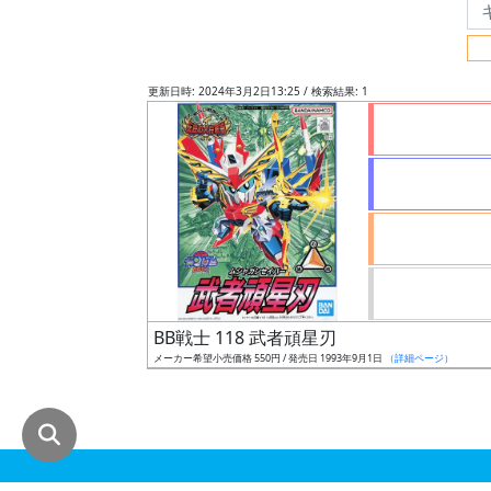
グ
レ
ー
更新日時: 2024年3月2日13:25 / 検索結果: 1
ド
ス
ケ
ー
ル
BB戦士 118 武者頑星刃
メーカー希望小売価格 550円 / 発売日 1993年9月1日
（詳細ページ）
成
形
色