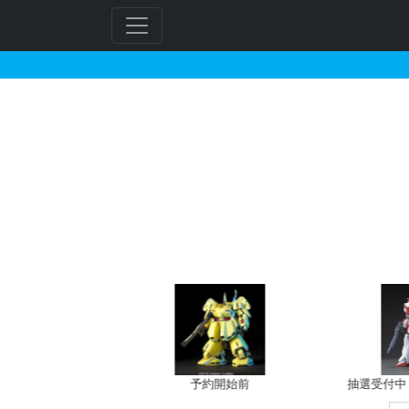
BB戦士 118 武者頑星
フ
リ
ー
ワ
ー
ド
検
索
予約開始前
抽選受付中（~8