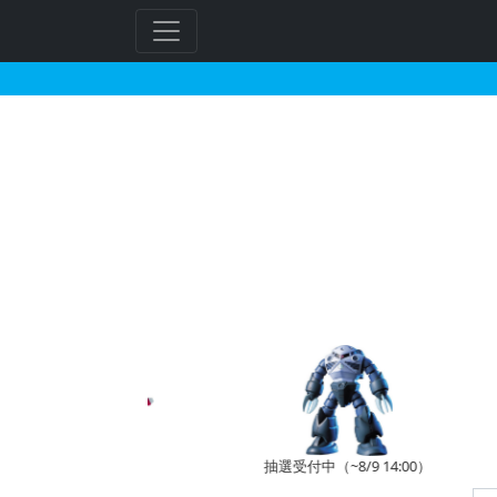
BB戦士 143 輝龍頑駄
フ
リ
ー
ワ
ー
ド
検
索
予約開始前
抽選受付中（~8/9 14:00）
受