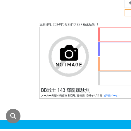
グ
レ
ー
更新日時: 2024年3月2日13:25 / 検索結果: 1
ド
ス
ケ
ー
ル
BB戦士 143 輝龍頑駄無
メーカー希望小売価格 550円 / 発売日 1995年4月1日
（詳細ページ）
成
形
色