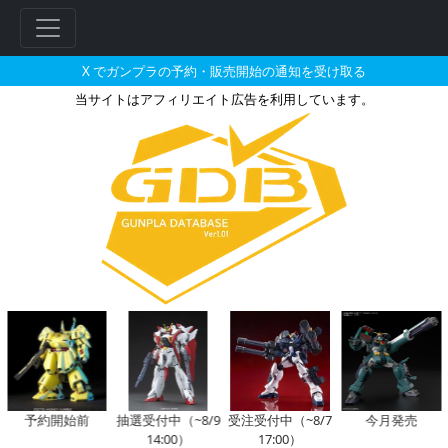
X でガンプラの予約・販売開始の通知を受け取る
当サイトはアフィリエイト広告を利用しています。
BB戦士 146 武者冒流刀の販売・
フ
リ
ー
ワ
ー
ド
検
索
予約開始前
抽選受付中（~8/9
受注受付中（~8/7
今月発売
14:00）
17:00）