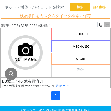
グ
レ
検索条件をカスタムクイック検索に保存
ー
ド
更新日時: 2024年3月2日13:25 / 検索結果: 1
PRODUCT
ス
MECHANIC
ケ
ー
STORE
ル
売切れ
-
BB戦士 146 武者冒流刀
成
メーカー希望小売価格 550円 / 発売日 1995年6月1日
（詳細ページ）
形
色
1
X でガンプラの予約・販売開始の通知を受け取る