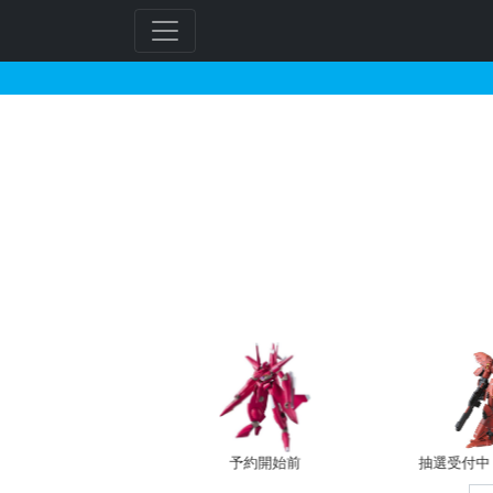
BB戦士 168 大旋鬼
フ
リ
ー
ワ
ー
ド
検
索
バン新規予約
予約開始前
抽選受付中（~