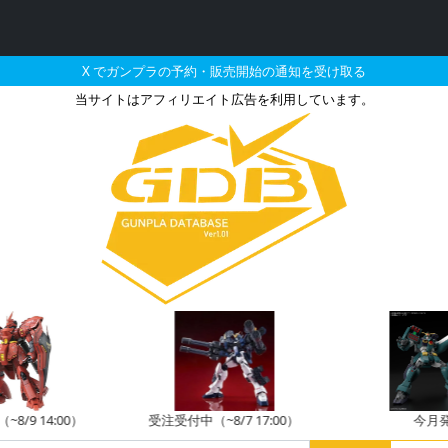
X でガンプラの予約・販売開始の通知を受け取る
当サイトはアフィリエイト広告を利用しています。
頑駄無の販売・再販・予約情
8/9 14:00）
受注受付中（~8/7 17:00）
今月