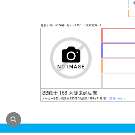
グ
レ
ー
更新日時: 2024年3月2日13:25 / 検索結果: 1
ド
ス
ケ
ー
ル
BB戦士 168 大旋鬼頑駄無
メーカー希望小売価格 550円 / 発売日 1996年11月1日
（詳細ページ）
成
形
色