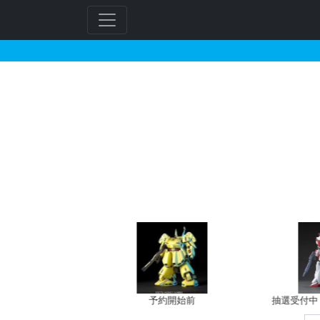
BB戦士 176 天界武
フ
リ
ー
ワ
ー
ド
検
索
バン新規予約
予約開始前
抽選受付中（~