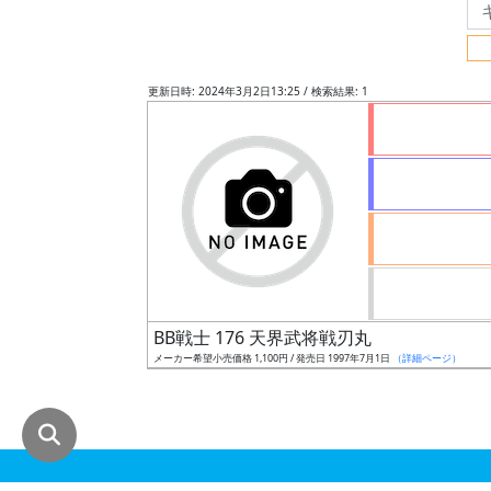
グ
レ
ー
更新日時: 2024年3月2日13:25 / 検索結果: 1
ド
ス
ケ
ー
ル
BB戦士 176 天界武将戦刃丸
メーカー希望小売価格 1,100円 / 発売日 1997年7月1日
（詳細ページ）
成
形
色