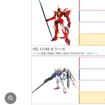
在
庫
復
活
近
日
発
HG 1/144 ギラーガ
売
メーカー希望小売価格 1,980円 / 発売日 2012年6月16日
（詳細ページ）
Web
プッ
シュ
通知
対象
ギ
ャ