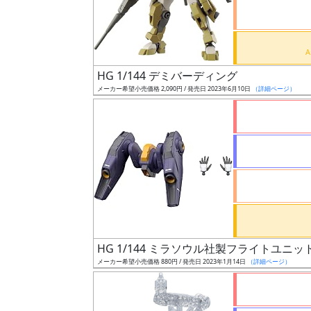
ケ
ー
ル
HG 1/144 デミバーディング
メーカー希望小売価格 2,090円 / 発売日 2023年6月10日
（詳細ページ）
成
形
色
シ
リ
ー
ズ・
HG 1/144 ミラソウル社製フライトユニッ
タ
メーカー希望小売価格 880円 / 発売日 2023年1月14日
（詳細ページ）
イ
ト
ル