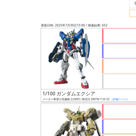
フ
リ
ー
更新日時: 2025年7月30日15:00 / 検索結果: 652
ワ
ー
ド
検
索
グ
レ
1/100 ガンダムエクシア
ー
メーカー希望小売価格 2,530円 / 発売日 2007年11月1日
（詳細ページ）
ド
ス