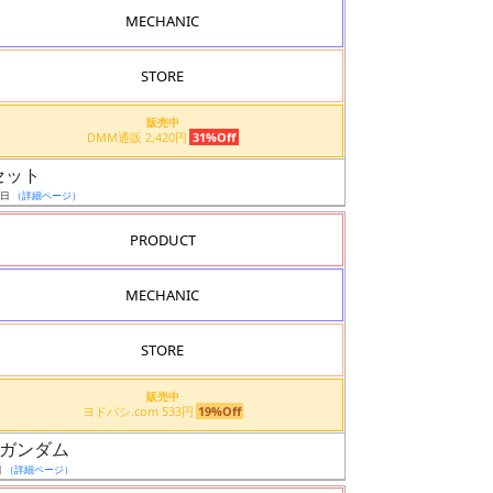
MECHANIC
STORE
販売中
DMM通販 2,420円
31%Off
 セット
4日
（詳細ページ）
PRODUCT
MECHANIC
STORE
販売中
ヨドバシ.com 533円
19%Off
νガンダム
日
（詳細ページ）