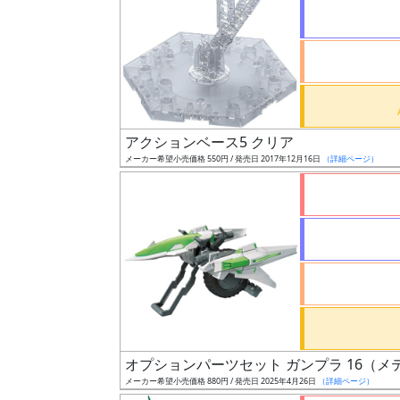
状
況
売
アクションベース5 クリア
切
メーカー希望小売価格 550円 / 発売日 2017年12月16日
（詳細ページ）
含
む
開
始
前
抽
選
オプションパーツセット ガンプラ 16（メ
中
メーカー希望小売価格 880円 / 発売日 2025年4月26日
（詳細ページ）