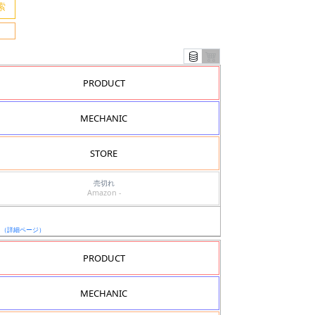
PRODUCT
MECHANIC
STORE
売切れ
Amazon -
日
（詳細ページ）
PRODUCT
MECHANIC